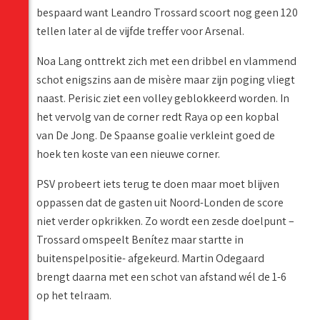
bespaard want Leandro Trossard scoort nog geen 120
tellen later al de vijfde treffer voor Arsenal.
Noa Lang onttrekt zich met een dribbel en vlammend
schot enigszins aan de misère maar zijn poging vliegt
naast. Perisic ziet een volley geblokkeerd worden. In
het vervolg van de corner redt Raya op een kopbal
van De Jong. De Spaanse goalie verkleint goed de
hoek ten koste van een nieuwe corner.
PSV probeert iets terug te doen maar moet blijven
oppassen dat de gasten uit Noord-Londen de score
niet verder opkrikken. Zo wordt een zesde doelpunt –
Trossard omspeelt Benítez maar startte in
buitenspelpositie- afgekeurd. Martin Odegaard
brengt daarna met een schot van afstand wél de 1-6
op het telraam.