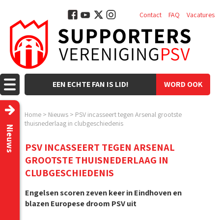
Contact
FAQ
Vacatures
EEN ECHTE FAN IS LID!
WORD OOK
LID!
Home
>
Nieuws
>
PSV incasseert tegen Arsenal grootste
thuisnederlaag in clubgeschiedenis
Nieuws
PSV INCASSEERT TEGEN ARSENAL
GROOTSTE THUISNEDERLAAG IN
CLUBGESCHIEDENIS
Engelsen scoren zeven keer in Eindhoven en
blazen Europese droom PSV uit