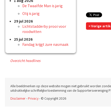
1 aug 2026
De Twaalfde Man is jarig
Olij is jarig
29 jul 2026
< Vorige artik
Lichtstadderby prooi voor
roodwitten
25 jul 2026
Fandag krijgt zure nasmaak
Overzicht headlines
Alle beeldmerken op deze website mogen niet gebruikt worden zonde
uitdrukkelijke schriftelijke toestemming van de Supportersvereniging P
Disclaimer
-
Privacy
- © Copyright 2026