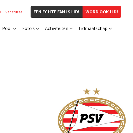
EEN ECHTE FAN IS LID!
WORD OOK LID!
Q
Vacatures
Pool
Foto's
Activiteiten
Lidmaatschap