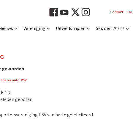
Contact
FA
Nieuws
Vereniging
Uitwedstrijden
Seizoen 26/27
IG
ar geworden
:
Spelersinfo: PSV
jarig.
eleden geboren.
ortersvereniging PSV van harte gefeliciteerd.