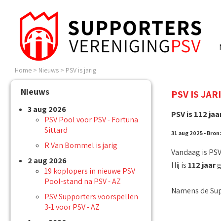
Home
>
Nieuws
>
PSV is jarig
Nieuws
PSV IS JAR
3 aug 2026
PSV is 112 ja
PSV Pool voor PSV - Fortuna
Sittard
31 aug 2025 - Bron
R Van Bommel is jarig
Vandaag is PSV 
2 aug 2026
Hij is
112 jaar
g
19 koplopers in nieuwe PSV
Pool-stand na PSV - AZ
Namens de Supp
PSV Supporters voorspellen
3-1 voor PSV - AZ