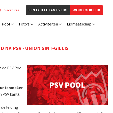
EEN ECHTE FAN IS LID!
WORD OOK LID!
Q
Vacatures
Pool
Foto's
Activiteiten
Lidmaatschap
 NA PSV - UNION SINT-GILLIS
n de PSV Pool
lpuntenmaker
n PSV kant).
 de leiding