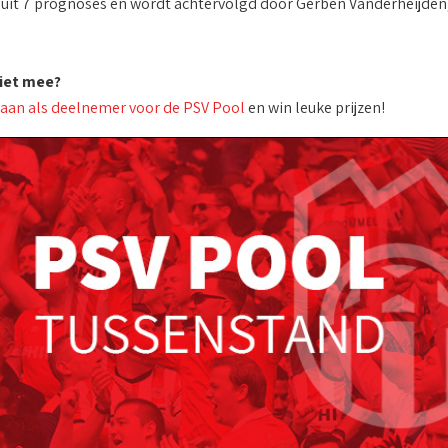
uit 7 prognoses en wordt achtervolgd door Gerben Vanderheijden
niet mee?
 aan als deelnemer voor de PSV Pool
en win leuke prijzen!