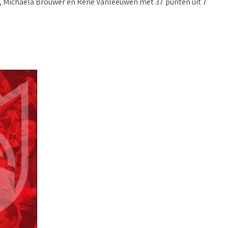
, Michaela Brouwer en Rene Vanleeuwen met 37 punten uit 7