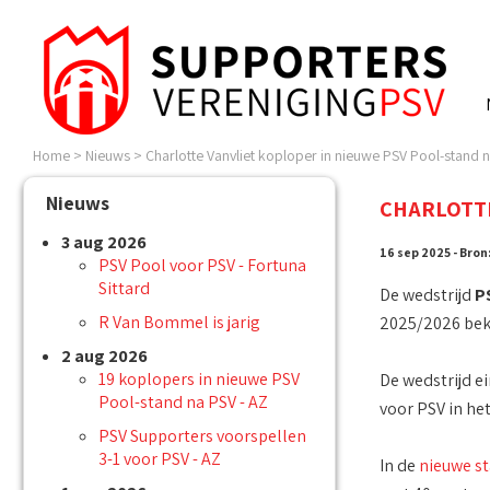
Home
>
Nieuws
>
Charlotte Vanvliet koploper in nieuwe PSV Pool-stand na
Nieuws
CHARLOTTE
3 aug 2026
16 sep 2025 - Bron
PSV Pool voor PSV - Fortuna
Sittard
De wedstrijd
PS
R Van Bommel is jarig
2025/2026 beke
2 aug 2026
19 koplopers in nieuwe PSV
De wedstrijd e
Pool-stand na PSV - AZ
voor PSV in he
PSV Supporters voorspellen
3-1 voor PSV - AZ
In de
nieuwe s