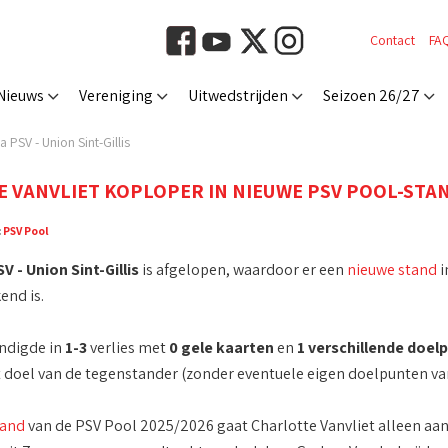
Contact
FA
Nieuws
Vereniging
Uitwedstrijden
Seizoen 26/27
 PSV - Union Sint-Gillis
 VANVLIET KOPLOPER IN NIEUWE PSV POOL-STAND
:
PSV Pool
V - Union Sint-Gillis
is afgelopen, waardoor er een
nieuwe stand
i
nd is.
indigde in
1-3
verlies met
0 gele kaarten
en
1 verschillende doe
t doel van de tegenstander (zonder eventuele eigen doelpunten va
tand
van de PSV Pool 2025/2026 gaat Charlotte Vanvliet alleen aan