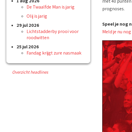
1 aug 2026
met 40 punten 
De Twaalfde Man is jarig
prognoses.
Olij is jarig
Speel je nog 
29 jul 2026
Lichtstadderby prooi voor
Meld je nu nog
roodwitten
25 jul 2026
Fandag krijgt zure nasmaak
Overzicht headlines