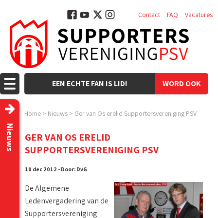
Contact
FAQ
Vacatures
EEN ECHTE FAN IS LID!
WORD OOK
LID!
Home
>
Nieuws
>
Ger van Os erelid Supportersvereniging PSV
Nieuws
GER VAN OS ERELID
SUPPORTERSVERENIGING PSV
10 dec 2012 - Door: DvG
De Algemene
Ledenvergadering van de
Supportersvereniging