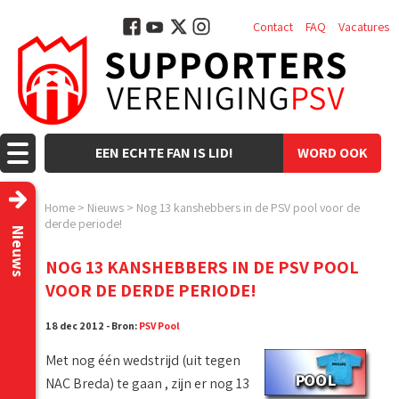
Contact
FAQ
Vacatures
EEN ECHTE FAN IS LID!
WORD OOK
LID!
Home
>
Nieuws
>
Nog 13 kanshebbers in de PSV pool voor de
derde periode!
Nieuws
NOG 13 KANSHEBBERS IN DE PSV POOL
VOOR DE DERDE PERIODE!
18 dec 2012 - Bron:
PSV Pool
Met nog één wedstrijd (uit tegen
NAC Breda) te gaan , zijn er nog 13