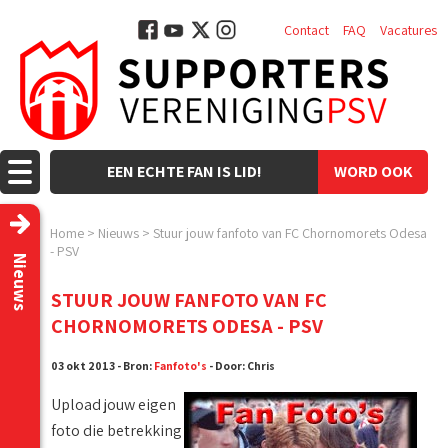
Contact
FAQ
Vacatures
EEN ECHTE FAN IS LID!
WORD OOK
LID!
Home
>
Nieuws
>
Stuur jouw fanfoto van FC Chornomorets Odesa
- PSV
Nieuws
STUUR JOUW FANFOTO VAN FC
CHORNOMORETS ODESA - PSV
03 okt 2013 - Bron:
Fanfoto's
- Door: Chris
Upload jouw eigen
foto die betrekking