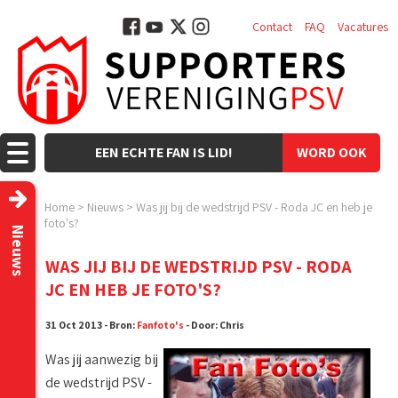
Contact
FAQ
Vacatures
EEN ECHTE FAN IS LID!
WORD OOK
LID!
Home
>
Nieuws
>
Was jij bij de wedstrijd PSV - Roda JC en heb je
foto's?
Nieuws
WAS JIJ BIJ DE WEDSTRIJD PSV - RODA
JC EN HEB JE FOTO'S?
31 Oct 2013 - Bron:
Fanfoto's
- Door: Chris
Was jij aanwezig bij
de wedstrijd PSV -