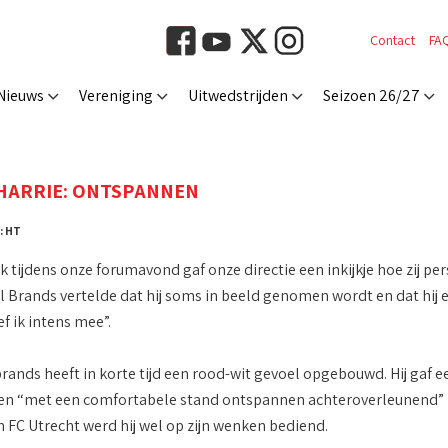
Contact
FA
Nieuws
Vereniging
Uitwedstrijden
Seizoen 26/27
HARRIE: ONTSPANNEN
: HT
tijdens onze forumavond gaf onze directie een inkijkje hoe zij per
 Brands vertelde dat hij soms in beeld genomen wordt en dat hij er
f ik intens mee”.
nds heeft in korte tijd een rood-wit gevoel opgebouwd. Hij gaf eerl
n “met een comfortabele stand ontspannen achteroverleunend” he
n FC Utrecht werd hij wel op zijn wenken bediend.