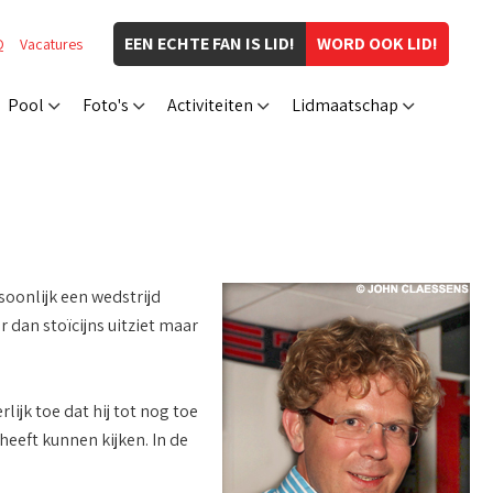
EEN ECHTE FAN IS LID!
WORD OOK LID!
Q
Vacatures
Pool
Foto's
Activiteiten
Lidmaatschap
soonlijk een wedstrijd
 dan stoïcijns uitziet maar
ijk toe dat hij tot nog toe
eft kunnen kijken. In de