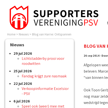
Home
>
Nieuws
>
Blog van Harrie: Ontspannen
Nieuws
BLOG VAN 
29 jul 2026
26 sep 2014 - Door
Lichtstadderby prooi voor
roodwitten
Afgelopen week 
25 jul 2026
beleven. Marcel
Fandag krijgt zure nasmaak
“van binnen lee
22 jul 2026
Verkoopinformatie Excelsior
Ook Toon Gerbra
- PSV
nog maar zelde
6 jul 2026
wedstrijd tege
Speel ook (weer) mee met