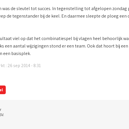
 was de sleutel tot succes. In tegenstelling tot afgelopen zondag 
greep de tegenstander bij de keel. En daarmee sleepte de ploeg een
ultaat viel op dat het combinatiespel bij vlagen heel behoorlijk wa
ks een aantal wijzigingen stond er een team. Ook dat hoort bij een
n een basisplek.
kt : 26 sep 2014 - 8:31
el
r
SV.