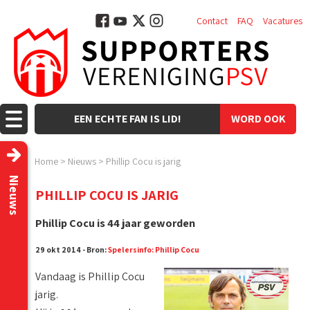
Contact
FAQ
Vacatures
EEN ECHTE FAN IS LID!
WORD OOK
LID!
Home
>
Nieuws
>
Phillip Cocu is jarig
Nieuws
PHILLIP COCU IS JARIG
Phillip Cocu is 44 jaar geworden
29 okt 2014 - Bron:
Spelersinfo: Phillip Cocu
Vandaag is Phillip Cocu
jarig.