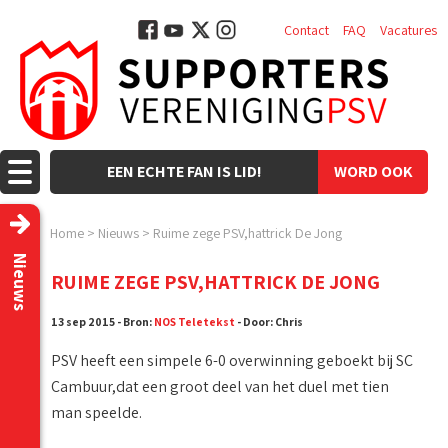
Contact
FAQ
Vacatures
EEN ECHTE FAN IS LID!
WORD OOK
LID!
Home
>
Nieuws
>
Ruime zege PSV,hattrick De Jong
Nieuws
RUIME ZEGE PSV,HATTRICK DE JONG
13 sep 2015 - Bron:
NOS Teletekst
- Door: Chris
PSV heeft een simpele 6-0 overwinning geboekt bij SC
Cambuur,dat een groot deel van het duel met tien
man speelde.