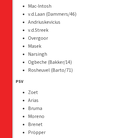
Mac-Intosh
v.d.Laan (Dammers/46)
Andriuskevicius
v.d.Streek
Overgoor
Masek
Narsingh
Ogbeche (Bakker/14)
Rosheuvel (Barto/71)
PSV
Zoet
Arias
Bruma
Moreno
Brenet
Pröpper