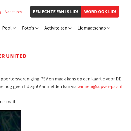
EEN ECHTE FAN IS LID!
WORD OOK LID!
Q
Vacatures
Pool
Foto's
Activiteiten
Lidmaatschap
ER UNITED
e Supportersvereniging PSV en maak kans op een kaartje voor DE
ie nog geen lid zijn! Aanmelden kan via
winnen@supver-psv.nl
 e-mail.