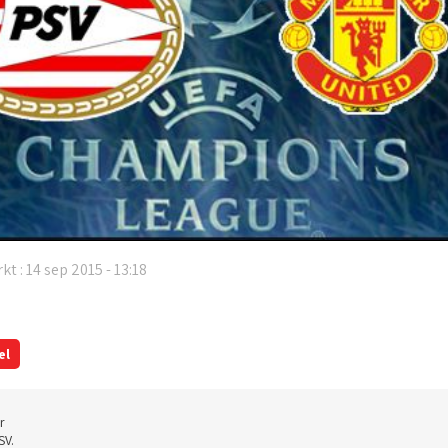
kt : 14 sep 2015 - 13:18
el
r
SV.