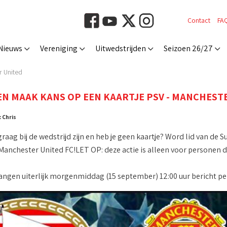
Contact
FA
Nieuws
Vereniging
Uitwedstrijden
Seizoen 26/27
r United
EN MAAK KANS OP EEN KAARTJE PSV - MANCHEST
 Chris
graag bij de wedstrijd zijn en heb je geen kaartje? Word lid van d
Manchester United FC!LET OP: deze actie is alleen voor personen d
ngen uiterlijk morgenmiddag (15 september) 12:00 uur bericht per