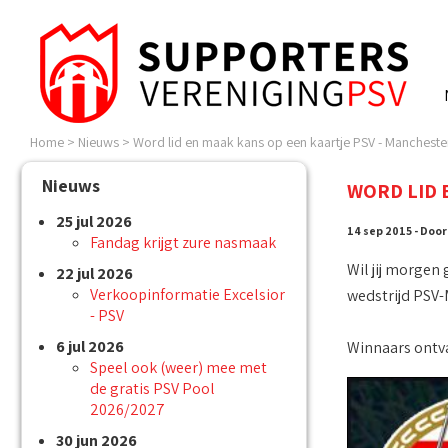
Home
>
Nieuws
>
Word lid en maak kans op een kaartje PSV - Mancheste
Nieuws
WORD LID 
25 jul 2026
14 sep 2015 - Door:
Fandag krijgt zure nasmaak
Wil jij morgen 
22 jul 2026
Verkoopinformatie Excelsior
wedstrijd PSV-
- PSV
6 jul 2026
Winnaars ontva
Speel ook (weer) mee met
de gratis PSV Pool
2026/2027
30 jun 2026