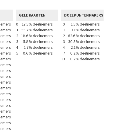
GELE KAARTEN
DOELPUNTENMAKERS
nemers
0
17.5% deelnemers
0
1.5% deelnemers
nemers
1
55.7% deelnemers
1
3.1% deelnemers
nemers
2
18.6% deelnemers
2
62.6% deelnemers
nemers
3
5.8% deelnemers
3
30.3% deelnemers
nemers
4
1.7% deelnemers
4
2.1% deelnemers
nemers
5
0.6% deelnemers
7
0.2% deelnemers
nemers
13
0.2% deelnemers
nemers
nemers
nemers
nemers
nemers
nemers
nemers
nemers
nemers
nemers
nemers
nemers