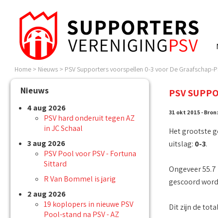
Home
>
Nieuws
>
PSV Supporters voorspellen 0-3 voor De Graafschap-
Nieuws
PSV SUPPO
4 aug 2026
31 okt 2015 - Bron
PSV hard onderuit tegen AZ
in JC Schaal
Het grootste g
3 aug 2026
uitslag:
0-3
.
PSV Pool voor PSV - Fortuna
Sittard
Ongeveer 55.7 
R Van Bommel is jarig
gescoord wordt
2 aug 2026
19 koplopers in nieuwe PSV
Dit zijn de tot
Pool-stand na PSV - AZ