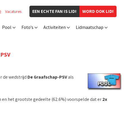
EEN ECHTE FAN IS LID!
WORD OOK LID!
Q
Vacatures
Pool
Foto's
Activiteiten
Lidmaatschap
-PSV
r de wedstrijd
De Graafschap-PSV
als
n en het grootste gedeelte (62.6%) voorspelde dat er
2x