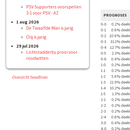
PSV Supporters voorspellen
3-1 voor PSV - AZ
PROGNOSES
1 aug 2026
0-0
0.2% deel
De Twaalfde Man is jarig
0-1
0.6% deel
0-2
10.6% deel
Olij is jarig
0-3
31.1% deel
29 jul 2026
0-4
12.7% deel
Lichtstadderby prooi voor
0-5
2.3% deel
roodwitten
0-6
0.4% deel
1-0
0.2% deel
1-1
0.2% deel
1-2
5.6% deel
Overzicht headlines
1-3
21.9% deel
1-4
10.2% deel
1-5
1.3% deel
2-1
0.2% deel
2-2
0.2% deel
2-3
0.2% deel
2-4
0.6% deel
3-0
0.4% deel
4-0
0.2% deel