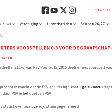
Contact
FA
Nieuws
Vereniging
Uitwedstrijden
Seizoen 26/27
PSV
RTERS VOORSPELLEN 0-3 VOOR DE GRAAFSCHAP
:
PSV Pool
edeelte (31.1%) van PSV Pool 2015/2016 deelnemers voorspelt voo
procent verwacht dat de PSV-spelers bij elkaar
1 gele kaart
krijge
 door PSV in het doel van PSV.
ale statistieken zoals ze zojuist zijn gegenereerd: