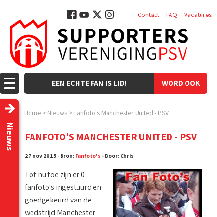
Contact
FAQ
Vacatures
EEN ECHTE FAN IS LID!
WORD OOK
LID!
Home
>
Nieuws
>
Fanfoto's Manchester United - PSV
Nieuws
FANFOTO'S MANCHESTER UNITED - PSV
27 nov 2015 - Bron:
Fanfoto's
- Door: Chris
Tot nu toe zijn er 0
fanfoto's ingestuurd en
goedgekeurd van de
wedstrijd Manchester