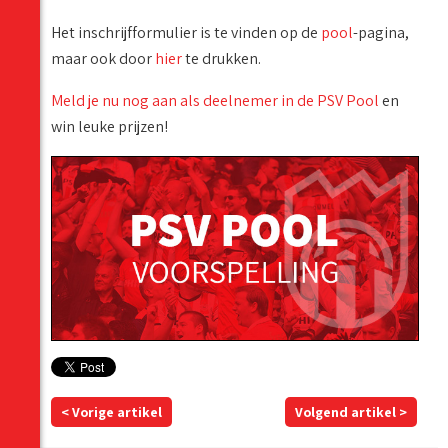
Het inschrijfformulier is te vinden op de
pool
-pagina,
maar ook door
hier
te drukken.
Meld je nu nog aan als deelnemer in de PSV Pool
en
win leuke prijzen!
< Vorige artikel
Volgend artikel >