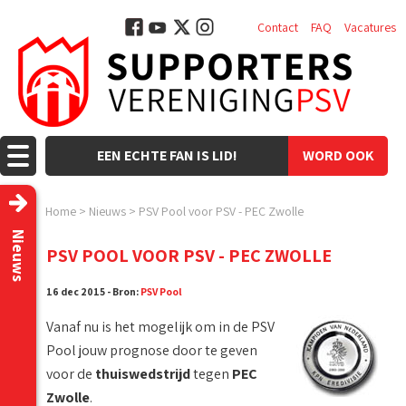
Contact
FAQ
Vacatures
EEN ECHTE FAN IS LID!
WORD OOK
LID!
Home
>
Nieuws
>
PSV Pool voor PSV - PEC Zwolle
Nieuws
PSV POOL VOOR PSV - PEC ZWOLLE
16 dec 2015 - Bron:
PSV Pool
Vanaf nu is het mogelijk om in de PSV
Pool jouw prognose door te geven
voor de
thuiswedstrijd
tegen
PEC
Zwolle
.