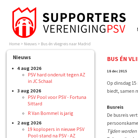
Home
>
Nieuws
>
Bus én vliegreis naar Madrid
Nieuws
BUS ÉN VL
4 aug 2026
18 dec 2015
PSV hard onderuit tegen AZ
in JC Schaal
Op dinsdag 15 
3 aug 2026
biedt, samen 
PSV Pool voor PSV - Fortuna
Sittard
Busreis
R Van Bommel is jarig
De busreis ver
2 aug 2026
persoonskamer!
19 koplopers in nieuwe PSV
Tijden worden
Pool-stand na PSV - AZ