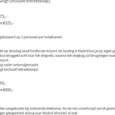
 volgt (inclusief entreebewijs):
75,-
n €325,-
n gebaseerd op 2 personen per hotelkamer!
rekt op dinsdag vanaf Eindhoven Airport. Na landing in Madrid kun je op eigen 
bus teruggebracht naar het vliegveld, waarna het vliegtuig zal terugvliegen naa
rport.
og nader bekendgemaakt
lgt (inclusief entreebewijs):
50,-
n €400,-
en aangeboden bij voldoende deelname. Als de reis onverhoopt wordt geannule
igen gelegenheid alsnog naar Madrid afreizen) of niet.