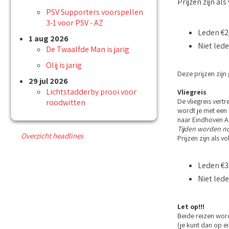
Prijzen zijn als
PSV Supporters voorspellen
3-1 voor PSV - AZ
Leden €2
1 aug 2026
Niet lede
De Twaalfde Man is jarig
Olij is jarig
Deze prijzen zij
29 jul 2026
Lichtstadderby prooi voor
Vliegreis
De vliegreis vert
roodwitten
wordt je met een 
naar Eindhoven Ai
Tijden worden n
Overzicht headlines
Prijzen zijn als vo
Leden €3
Niet lede
Let op!!!
Beide reizen word
(je kunt dan op e