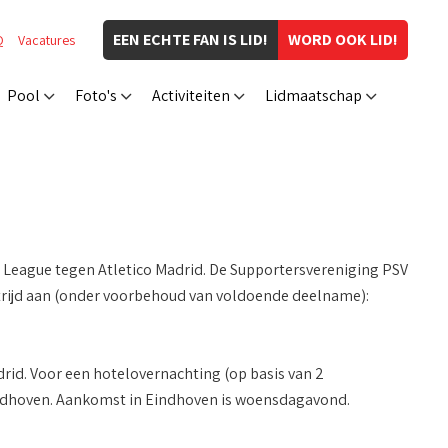
EEN ECHTE FAN IS LID!
WORD OOK LID!
Q
Vacatures
Pool
Foto's
Activiteiten
Lidmaatschap
s League tegen Atletico Madrid. De Supportersvereniging PSV
trijd aan (onder voorbehoud van voldoende deelname):
id. Voor een hotelovernachting (op basis van 2
Eindhoven. Aankomst in Eindhoven is woensdagavond.