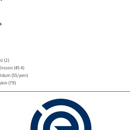
s
z (2)
órsson (45 4)
aldum (55/pen)
kin (79)