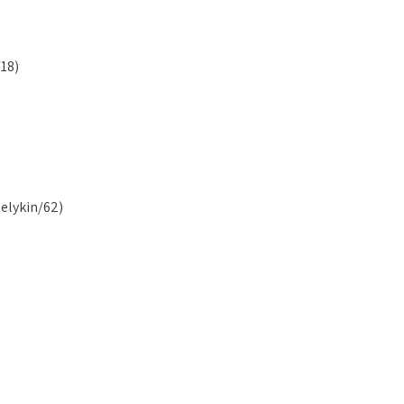
18)
elykin/62)