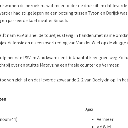
r kwamen de bezoekers wat meer onder de druk uit en dat leverde
wartier had stilgelegen na een botsing tussen Tyton en Derijck was
ij en passeerde koel invaller Sinouh.
elft nam PSV al snel de touwtjes stevig in handen,met name omda
Ajax-defensie en na een overtreding van Van der Wiel op de vlugge
volg heerste PSV en Ajax kwam een flink aantal keer goed weg.Zo h
htbij over en stuitte Matavz na een fraaie counter op Vermeer.
 toe van zich af en dat leverde zowaar de 2-2 van Boelykin op. In 
ken
Ajax
inouh/44)
Vermeer
v.d.Wiel