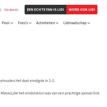
EEN ECHTE FAN IS LID!
WORD OOK LID!
Q
Vacatures
Pool
Foto's
Activiteiten
Lidmaatschap
ehouden.Het duel eindigde in 2-2.
 Matavz,die het eindstation was van een prachtige aanval.Ook