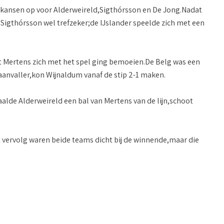
 kansen op voor Alderweireld,Sigthórsson en De Jong.Nadat
 Sigthórsson wel trefzeker;de IJslander speelde zich met een
t Mertens zich met het spel ging bemoeien.De Belg was een
 aanvaller,kon Wijnaldum vanaf de stip 2-1 maken.
aalde Alderweireld een bal van Mertens van de lijn,schoot
het vervolg waren beide teams dicht bij de winnende,maar die