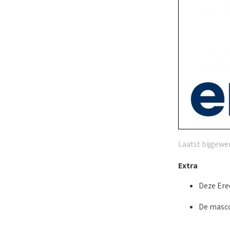
Laatst bijgewer
Extra
Deze Ered
De masco