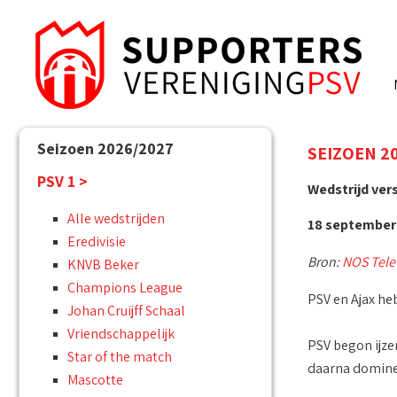
Seizoen 2026/2027
SEIZOEN 201
PSV 1 >
Wedstrijd ver
Alle wedstrijden
18 september 
Eredivisie
Bron:
NOS Tele
KNVB Beker
Champions League
PSV en Ajax he
Johan Cruijff Schaal
Vriendschappelijk
PSV begon ijze
Star of the match
daarna domine
Mascotte