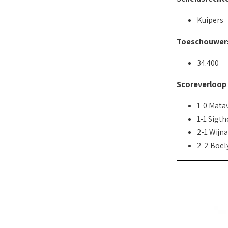
Kuipers
Toeschouwer
34.400
Scoreverloop
1-0 Matav
1-1 Sigth
2-1 Wijn
2-2 Boely