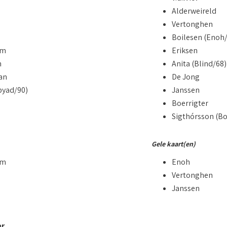
Alderweireld
Vertonghen
Boilesen (Enoh/
um
Eriksen
n
Anita (Blind/68)
an
De Jong
byad/90)
Janssen
Boerrigter
Sigthórsson (Bo
Gele kaart(en)
um
Enoh
Vertonghen
Janssen
er