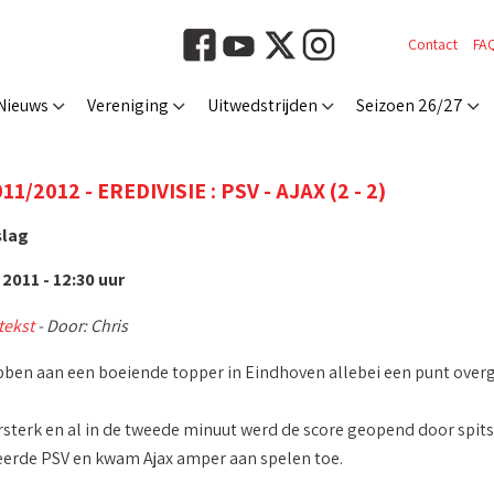
Contact
FA
Nieuws
Vereniging
Uitwedstrijden
Seizoen 26/27
1/2012 - EREDIVISIE : PSV - AJAX (2 - 2)
slag
2011 - 12:30 uur
tekst
- Door: Chris
bben aan een boeiende topper in Eindhoven allebei een punt overg
rsterk en al in de tweede minuut werd de score geopend door spits
erde PSV en kwam Ajax amper aan spelen toe.