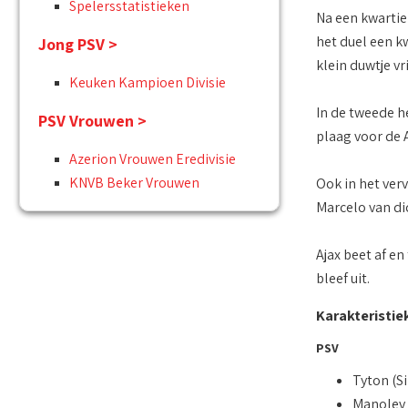
Spelersstatistieken
Na een kwartie
het duel een k
Jong PSV >
klein duwtje vr
Keuken Kampioen Divisie
In de tweede h
PSV Vrouwen >
plaag voor de 
Azerion Vrouwen Eredivisie
KNVB Beker Vrouwen
Ook in het ver
Marcelo van dic
Ajax beet af en
bleef uit.
Karakteristie
PSV
Tyton (S
Manolev