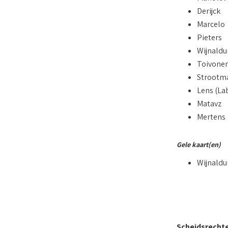
Derijck
Marcelo
Pieters
Wijnald
Toivone
Strootm
Lens (La
Matavz
Mertens
Gele kaart(en)
Wijnald
Scheidsrecht