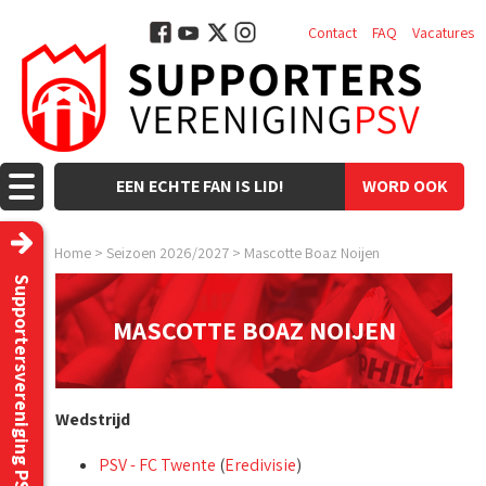
Contact
FAQ
Vacatures
EEN ECHTE FAN IS LID!
WORD OOK
LID!
Home
>
Seizoen 2026/2027
>
Mascotte Boaz Noijen
Supportersvereniging PSV
MASCOTTE BOAZ NOIJEN
Wedstrijd
PSV - FC Twente
(
Eredivisie
)