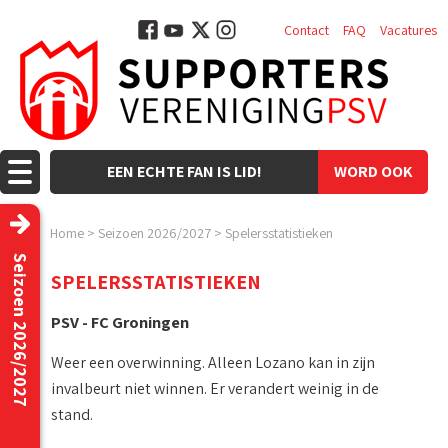
Contact
FAQ
Vacatures
EEN ECHTE FAN IS LID!
WORD OOK
LID!
Home
>
Seizoen 2026/2027
>
Spelersstatistieken
Seizoen 2026/2027
SPELERSSTATISTIEKEN
PSV - FC Groningen
Weer een overwinning. Alleen Lozano kan in zijn
invalbeurt niet winnen. Er verandert weinig in de
stand.