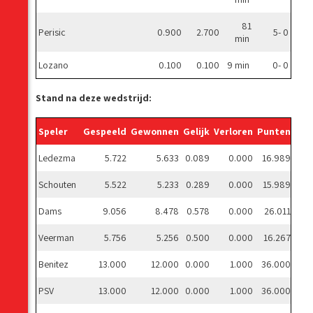
81
Perisic
0.900
2.700
5- 0
min
Lozano
0.100
0.100
9 min
0- 0
Stand na deze wedstrijd:
Speler
Gespeeld
Gewonnen
Gelijk
Verloren
Punten
Gem
Ledezma
5.722
5.633
0.089
0.000
16.989
Schouten
5.522
5.233
0.289
0.000
15.989
Dams
9.056
8.478
0.578
0.000
26.011
Veerman
5.756
5.256
0.500
0.000
16.267
Benitez
13.000
12.000
0.000
1.000
36.000
PSV
13.000
12.000
0.000
1.000
36.000