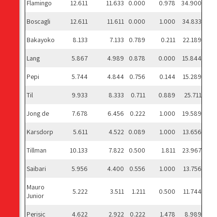
Flamingo
12.611
11.633
0.000
0.978
34.900
Boscagli
12.611
11.611
0.000
1.000
34.833
Bakayoko
8.133
7.133
0.789
0.211
22.189
Lang
5.867
4.989
0.878
0.000
15.844
Pepi
5.744
4.844
0.756
0.144
15.289
Til
9.933
8.333
0.711
0.889
25.711
Jong de
7.678
6.456
0.222
1.000
19.589
Karsdorp
5.611
4.522
0.089
1.000
13.656
Tillman
10.133
7.822
0.500
1.811
23.967
Saibari
5.956
4.400
0.556
1.000
13.756
Mauro
5.222
3.511
1.211
0.500
11.744
Junior
Perisic
4.622
2.922
0.222
1.478
8.989