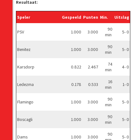
Resultaat:
Speler
Gespeeld
Punten
Min.
Uitslag
90
PSV
1.000
3.000
5- 0
min
90
Benitez
1.000
3.000
5- 0
min
74
Karsdorp
0.822
2.467
4- 0
min
16
Ledezma
0.178
0.533
1- 0
min
90
Flamingo
1.000
3.000
5- 0
min
90
Boscagli
1.000
3.000
5- 0
min
90
Dams
1.000
3.000
5- 0
min