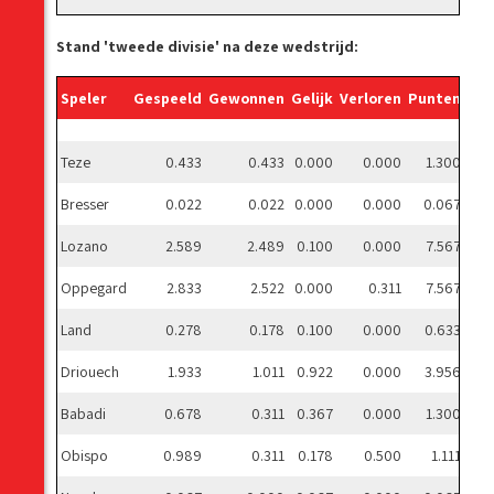
Stand 'tweede divisie' na deze wedstrijd:
Speler
Gespeeld
Gewonnen
Gelijk
Verloren
Punten
Ge
Teze
0.433
0.433
0.000
0.000
1.300
Bresser
0.022
0.022
0.000
0.000
0.067
Lozano
2.589
2.489
0.100
0.000
7.567
Oppegard
2.833
2.522
0.000
0.311
7.567
Land
0.278
0.178
0.100
0.000
0.633
Driouech
1.933
1.011
0.922
0.000
3.956
Babadi
0.678
0.311
0.367
0.000
1.300
Obispo
0.989
0.311
0.178
0.500
1.111