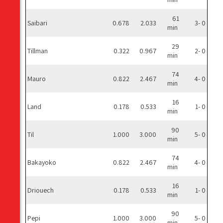
61
Saibari
0.678
2.033
3- 0
min
29
Tillman
0.322
0.967
2- 0
min
74
Mauro
0.822
2.467
4- 0
min
16
Land
0.178
0.533
1- 0
min
90
Til
1.000
3.000
5- 0
min
74
Bakayoko
0.822
2.467
4- 0
min
16
Driouech
0.178
0.533
1- 0
min
90
Pepi
1.000
3.000
5- 0
min