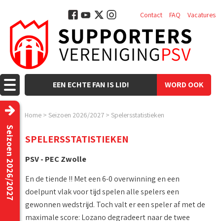
Contact
FAQ
Vacatures
EEN ECHTE FAN IS LID!
WORD OOK
LID!
Home
>
Seizoen 2026/2027
>
Spelersstatistieken
Seizoen 2026/2027
SPELERSSTATISTIEKEN
PSV - PEC Zwolle
En de tiende !! Met een 6-0 overwinning en een
doelpunt vlak voor tijd spelen alle spelers een
gewonnen wedstrijd. Toch valt er een speler af met de
maximale score: Lozano degradeert naar de twee