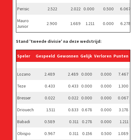
Perisic
2.522
2.022
0.000
0.500
6.067
Mauro
2.900
1.689
1.211
0.000
6.278
Junior
Stand 'tweede divisie' na deze wedstrijd:
Speler
Gespeeld
Gewonnen
Gelijk
Verloren
Punten
Gem
Lozano
2.489
2.489
0.000
0.000
7.467
Teze
0.433
0.433
0.000
0.000
1.300
Bresser
0.022
0.022
0.000
0.000
0.067
Driouech
1.511
0.833
0.678
0.000
3.178
Babadi
0.589
0.311
0.278
0.000
1.211
Obispo
0.967
0.311
0.156
0.500
1.089