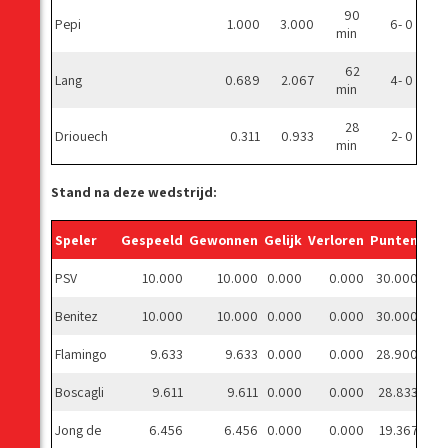
90
Pepi
1.000
3.000
6- 0
min
62
Lang
0.689
2.067
4- 0
min
28
Driouech
0.311
0.933
2- 0
min
Stand na deze wedstrijd:
Speler
Gespeeld
Gewonnen
Gelijk
Verloren
Punten
Ge
PSV
10.000
10.000
0.000
0.000
30.000
Benitez
10.000
10.000
0.000
0.000
30.000
Flamingo
9.633
9.633
0.000
0.000
28.900
Boscagli
9.611
9.611
0.000
0.000
28.833
Jong de
6.456
6.456
0.000
0.000
19.367