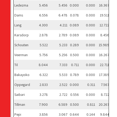
Ledezma
5.456
5.456
0.000
0.000
16.367
Dams
6.556
6.478
0.078
0.000
19.511
Lang
4.300
4.211
0.089
0.000
12.722
Karsdorp
2.878
2.789
0.089
0.000
8.456
Schouten
5.522
5.233
0.289
0.000
15.989
Veerman
5.756
5.256
0.500
0.000
16.267
Til
8.044
7.333
0.711
0.000
22.711
Bakayoko
6.322
5.533
0.789
0.000
17.389
Oppegard
2.833
2.522
0.000
0.311
7.567
Saibari
3.278
2.722
0.556
0.000
8.722
Tillman
7.900
6.589
0.500
0.811
20.267
Pepi
3.856
3.067
0.644
0.144
9.844