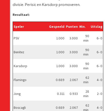
divisie. Perisic en Karsdorp promoveren.
Resultaat:
Speler
Gespeeld
Punten
Min.
Uitslag
90
PSV
1.000
3.000
6- 0
min
90
Benitez
1.000
3.000
6- 0
min
90
Karsdorp
1.000
3.000
6- 0
min
62
Flamingo
0.689
2.067
4- 0
min
28
Jong
0.311
0.933
2- 0
min
62
Boscagli
0.689
2.067
4- 0
min