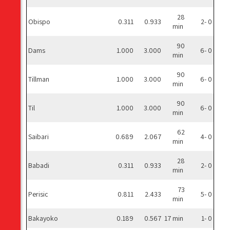
28
Obispo
0.311
0.933
2- 0
min
90
Dams
1.000
3.000
6- 0
min
90
Tillman
1.000
3.000
6- 0
min
90
Til
1.000
3.000
6- 0
min
62
Saibari
0.689
2.067
4- 0
min
28
Babadi
0.311
0.933
2- 0
min
73
Perisic
0.811
2.433
5- 0
min
Bakayoko
0.189
0.567
17 min
1- 0