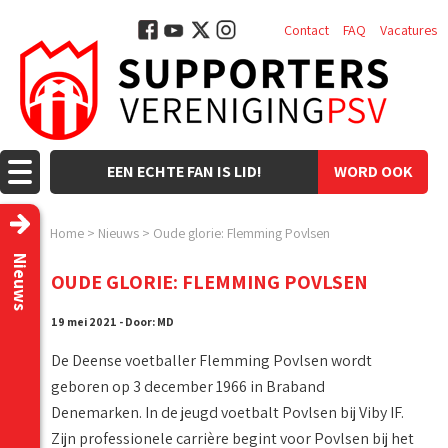
Contact
FAQ
Vacatures
EEN ECHTE FAN IS LID!
WORD OOK
LID!
Home
>
Nieuws
>
Oude glorie: Flemming Povlsen
Nieuws
OUDE GLORIE: FLEMMING POVLSEN
19 mei 2021 - Door: MD
De Deense voetballer Flemming Povlsen wordt
geboren op 3 december 1966 in Braband
Denemarken. In de jeugd voetbalt Povlsen bij Viby IF.
Zijn professionele carrière begint voor Povlsen bij het