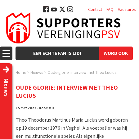
Contact
FAQ
Vacatures
EEN ECHTE FAN IS LID!
WORD OOK
LID!
Home
>
Nieuws
>
Oude glorie: interview met Theo Lucius
Nieuws
OUDE GLORIE: INTERVIEW MET THEO
LUCIUS
15 mrt 2022 - Door: MD
Theo Theodorus Martinus Maria Lucius werd geboren
op 19 december 1976 in Veghel. Als voetballer was hij
een multifunctionele speler. Als eigenlijke