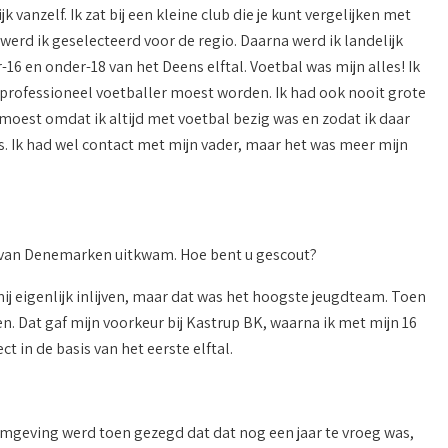
k vanzelf. Ik zat bij een kleine club die je kunt vergelijken met
rd ik geselecteerd voor de regio. Daarna werd ik landelijk
r-16 en onder-18 van het Deens elftal. Voetbal was mijn alles! Ik
k professioneel voetballer moest worden. Ik had ook nooit grote
moest omdat ik altijd met voetbal bezig was en zodat ik daar
as. Ik had wel contact met mijn vader, maar het was meer mijn
on van Denemarken uitkwam. Hoe bent u gescout?
ij eigenlijk inlijven, maar dat was het hoogste jeugdteam. Toen
n. Dat gaf mijn voorkeur bij Kastrup BK, waarna ik met mijn 16
t in de basis van het eerste elftal.
omgeving werd toen gezegd dat dat nog een jaar te vroeg was,