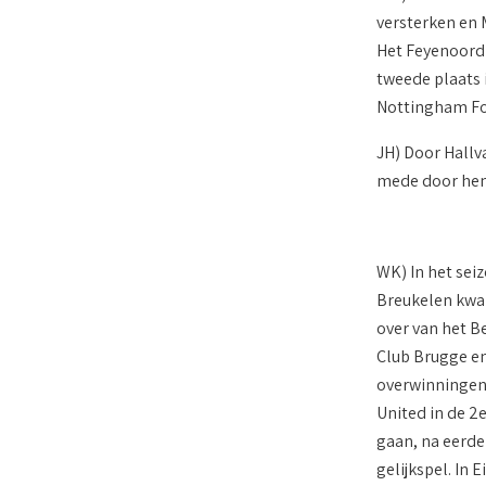
versterken en 
Het Feyenoord 
tweede plaats 
Nottingham For
JH) Door Hallv
mede door hem
WK) In het sei
Breukelen kwam
over van het B
Club Brugge en 
overwinningen 
United in de 2
gaan, na eerder
gelijkspel. In