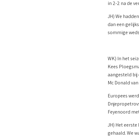
in 2-2 na de ve
JH) We hadden 
dan een gelijk
sommige wedstr
WK) In het sei
Kees Ploegsma 
aangesteld bij
Mc Donald van
Europees werd 
Dnjepropetrovs
Feyenoord met 
JH) Het eerste
gehaald. We wa