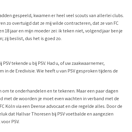
dden gespeeld, kwamen er heel veel scouts van allerlei clubs.
en zo overtuigd dat ze mij wilde contracteren, dat ze van FC
 jaar en mijn moeder zei: ik teken niet, volgend jaar ben je
 zij beslist, dus het is goed zo.
ij PSV tekende u bij PSV. Had u, of uw zaakwaarnemer,
 in de Eredivisie. Wie heeft u van PSV gesproken tijdens de
egen om te onderhandelen en te tekenen. Maar een paar dagen
eld met de woorden: je moet even wachten in verband met de
C Köln via een Deense advocaat en die regelde alles. Door de
eluk dat Hallvar Thoresen bij PSV voetbalde en aangezien
 voor PSV.