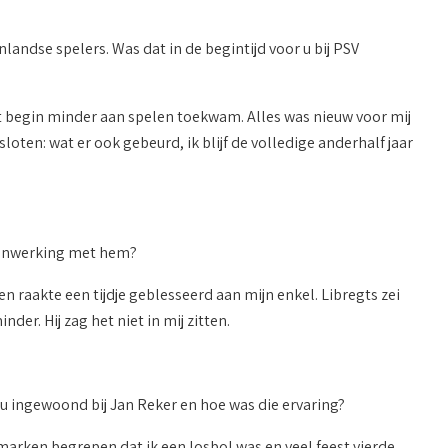
ndse spelers. Was dat in de begintijd voor u bij PSV
t begin minder aan spelen toekwam. Alles was nieuw voor mij
loten: wat er ook gebeurd, ik blijf de volledige anderhalf jaar
amenwerking met hem?
 raakte een tijdje geblesseerd aan mijn enkel. Libregts zei
der. Hij zag het niet in mij zitten.
 u ingewoond bij Jan Reker en hoe was die ervaring?
arken begrepen dat ik een losbol was en veel feest vierde.