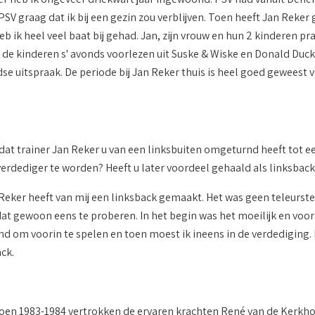
SV graag dat ik bij een gezin zou verblijven. Toen heeft Jan Reker
eb ik heel veel baat bij gehad. Jan, zijn vrouw en hun 2 kinderen 
d de kinderen s' avonds voorlezen uit Suske & Wiske en Donald Duck
e uitspraak. De periode bij Jan Reker thuis is heel goed geweest v
dat trainer Jan Reker u van een linksbuiten omgeturnd heeft tot ee
erdediger te worden? Heeft u later voordeel gehaald als linksback,
 Reker heeft van mij een linksback gemaakt. Het was geen teleurstel
at gewoon eens te proberen. In het begin was het moeilijk en voora
d om voorin te spelen en toen moest ik ineens in de verdediging. D
ck.
zoen 1983-1984 vertrokken de ervaren krachten René van de Kerkh