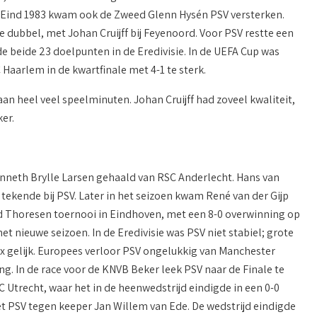
. Eind 1983 kwam ook de Zweed Glenn Hysén PSV versterken.
 dubbel, met Johan Cruijff bij Feyenoord. Voor PSV restte een
de beide 23 doelpunten in de Eredivisie. In de UEFA Cup was
Haarlem in de kwartfinale met 4-1 te sterk.
an heel veel speelminuten. Johan Cruijff had zoveel kwaliteit,
er.
nneth Brylle Larsen gehaald van RSC Anderlecht. Hans van
ekende bij PSV. Later in het seizoen kwam René van der Gijp
nd Thoresen toernooi in Eindhoven, met een 8-0 overwinning op
t nieuwe seizoen. In de Eredivisie was PSV niet stabiel; grote
x gelijk. Europees verloor PSV ongelukkig van Manchester
ng. In de race voor de KNVB Beker leek PSV naar de Finale te
C Utrecht, waar het in de heenwedstrijd eindigde in een 0-0
het PSV tegen keeper Jan Willem van Ede. De wedstrijd eindigde