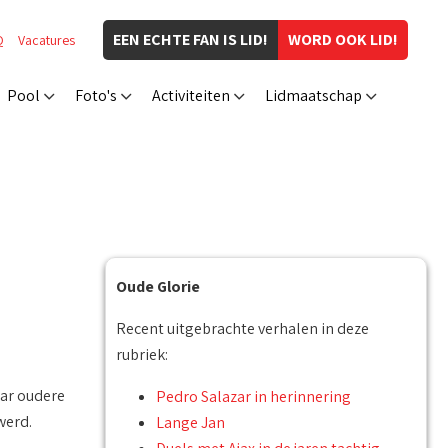
EEN ECHTE FAN IS LID!
WORD OOK LID!
Q
Vacatures
Pool
Foto's
Activiteiten
Lidmaatschap
Oude Glorie
Recent uitgebrachte verhalen in deze
rubriek:
aar oudere
Pedro Salazar in herinnering
werd.
Lange Jan