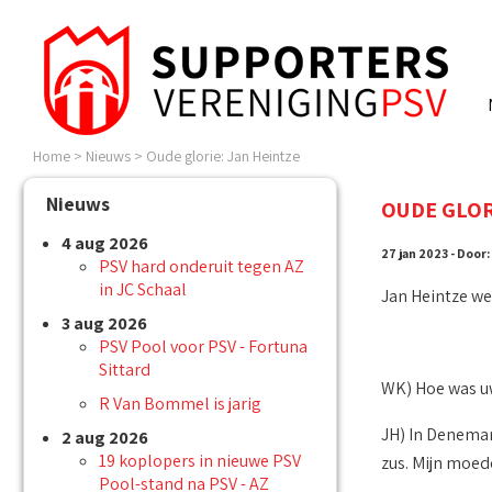
Home
>
Nieuws
>
Oude glorie: Jan Heintze
Nieuws
OUDE GLOR
4 aug 2026
27 jan 2023 - Door
PSV hard onderuit tegen AZ
in JC Schaal
Jan Heintze we
3 aug 2026
PSV Pool voor PSV - Fortuna
Sittard
WK) Hoe was u
R Van Bommel is jarig
JH) In Denemar
2 aug 2026
19 koplopers in nieuwe PSV
zus. Mijn moede
Pool-stand na PSV - AZ