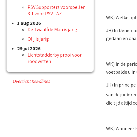
PSV Supporters voorspellen
3-1 voor PSV - AZ
WK) Welke ople
1 aug 2026
De Twaalfde Man is jarig
JH) In Denemar
gedaan en daar
Olij is jarig
29 jul 2026
Lichtstadderby prooi voor
roodwitten
WK) In de perio
voetbalde u in 
Overzicht headlines
JH) In principe
van de juniore
die tijd altijd 
WK) Wanneer kw