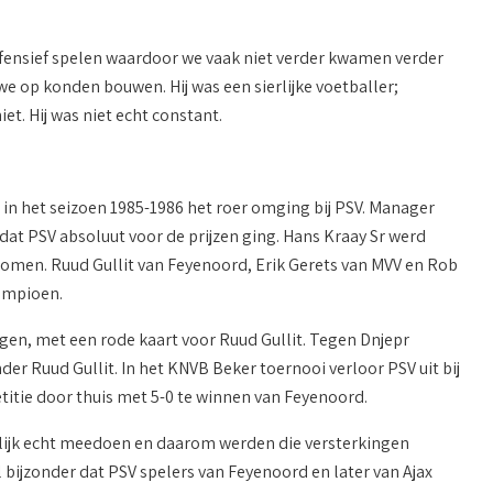
efensief spelen waardoor we vaak niet verder kwamen verder
e op konden bouwen. Hij was een sierlijke voetballer;
t. Hij was niet echt constant.
in het seizoen 1985-1986 het roer omging bij PSV. Manager
dat PSV absoluut voor de prijzen ging. Hans Kraay Sr werd
 komen. Ruud Gullit van Feyenoord, Erik Gerets van MVV en Rob
ampioen.
en, met een rode kaart voor Ruud Gullit. Tegen Dnjepr
r Ruud Gullit. In het KNVB Beker toernooi verloor PSV uit bij
itie door thuis met 5-0 te winnen van Feyenoord.
ndelijk echt meedoen en daarom werden die versterkingen
bijzonder dat PSV spelers van Feyenoord en later van Ajax