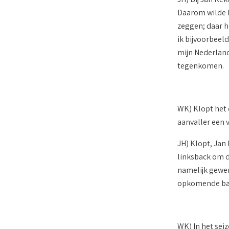
Daarom wilde P
zeggen; daar h
ik bijvoorbeel
mijn Nederlands
tegenkomen.
WK) Klopt het 
aanvaller een v
JH) Klopt, Jan
linksback om d
namelijk gewen
opkomende ba
WK) In het sei