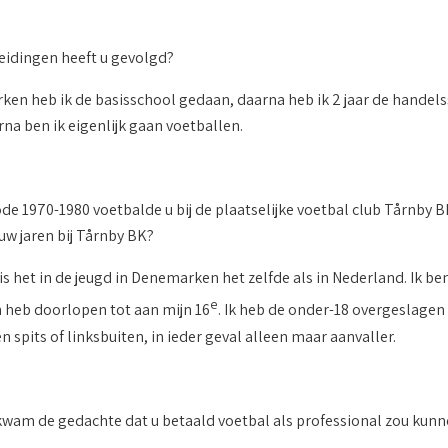
idingen heeft u gevolgd?
ken heb ik de basisschool gedaan, daarna heb ik 2 jaar de handel
na ben ik eigenlijk gaan voetballen.
de 1970-1980 voetbalde u bij de plaatselijke voetbal club Tårnby B
uw jaren bij Tårnby BK?
 is het in de jeugd in Denemarken het zelfde als in Nederland. Ik be
e
n heb doorlopen tot aan mijn 16
. Ik heb de onder-18 overgeslagen 
een spits of linksbuiten, in ieder geval alleen maar aanvaller.
am de gedachte dat u betaald voetbal als professional zou kunne