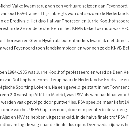
Michel Valke kwam terug van een verhuurd seizoen aan Feyenoord
van oud PSV-trainer Thijs Libregts won dat seizoen de Nederlandse
in de Eredivisie. Het duo Hallvar Thoresen en Jurrie Koolhof scoor
est in de 2e ronde te sterk en in het KNVB bekertoernooi was HFC 
ar Thoresen en Glenn Hysén als buitenlanders kwam ik niet direct a
 werd Feyenoord toen landskampioen en wonnen ze de KNVB Bek
zoen 1984-1985 was Jurrie Koolhof geblesseerd en werd de Deen Ke
 van Nottingham Forest terug naar de Nederlandse Eredivisie en t
elgische Sporting Lokeren. Na een geweldige start in het Townse
een 2-0 winst op Atlético Madrid, was PSV als winnaar klaar voor he
werden vaak gevolgd door puntverlies. PSV speelde maar liefst 14
e ronde van het UEFA Cup toernooi, door een penalty in de verlengi
 Ajax en MVV te hebben uitgeschakeld. In de halve finale trof PSV F
 Eindhoven lag de weg naar de finale dus open. Deze wedstrijd was 