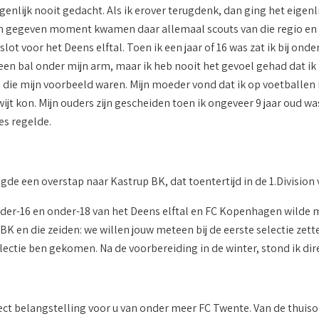
igenlijk nooit gedacht. Als ik erover terugdenk, dan ging het eigenlij
 gegeven moment kwamen daar allemaal scouts van die regio en we
slot voor het Deens elftal. Toen ik een jaar of 16 was zat ik bij onde
t een bal onder mijn arm, maar ik heb nooit het gevoel gehad dat i
 die mijn voorbeeld waren. Mijn moeder vond dat ik op voetballen 
ijt kon. Mijn ouders zijn gescheiden toen ik ongeveer 9 jaar oud w
es regelde.
lgde een overstap naar Kastrup BK, dat toentertijd in de 1.Divisi
 onder-16 en onder-18 van het Deens elftal en FC Kopenhagen wilde m
 en die zeiden: we willen jouw meteen bij de eerste selectie zette
electie ben gekomen. Na de voorbereiding in de winter, stond ik direc
ect belangstelling voor u van onder meer FC Twente. Van de thuis