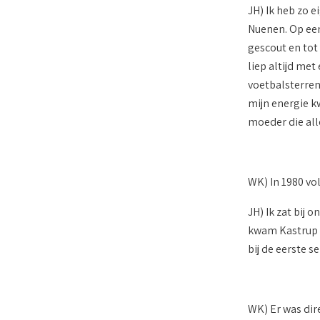
JH) Ik heb zo e
Nuenen. Op een
gescout en tot 
liep altijd me
voetbalsterren
mijn energie kw
moeder die all
WK) In 1980 vo
JH) Ik zat bij
kwam Kastrup BK
bij de eerste s
WK) Er was dir