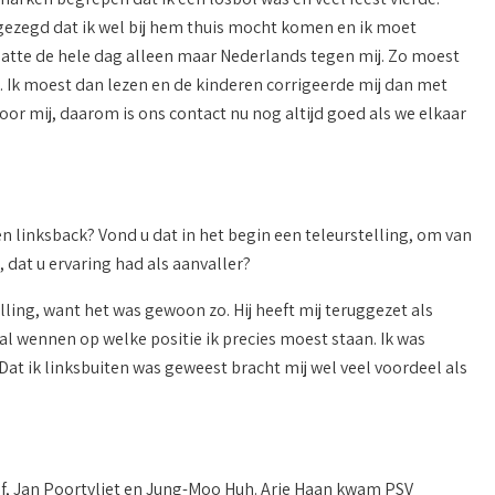
 gezegd dat ik wel bij hem thuis mocht komen en ik moet
praatte de hele dag alleen maar Nederlands tegen mij. Zo moest
. Ik moest dan lezen en de kinderen corrigeerde mij dan met
oor mij, daarom is ons contact nu nog altijd goed als we elkaar
n linksback? Vond u dat in het begin een teleurstelling, om van
 dat u ervaring had als aanvaller?
ling, want het was gewoon zo. Hij heeft mij teruggezet als
l wennen op welke positie ik precies moest staan. Ik was
at ik linksbuiten was geweest bracht mij wel veel voordeel als
of, Jan Poortvliet en Jung-Moo Huh. Arie Haan kwam PSV