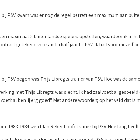
bij PSV kwam was er nog de regel betreft een maximum aan buitenla
oen maximaal 2 buitenlandse spelers opstellen, waardoor ik in he
ontract getekend voor anderhalf jaar bij PSV. Ik had voor mezelf bes
bij PSV begon was Thijs Libregts trainer van PSV. Hoe was de s
rking met Thijs Libregts was slecht. Ik had zaalvoetbal gespeeld en
voetbal ben jij erg goed". Met andere woorden; op het veld dat is min
zoen 1983-1984 werd Jan Reker hoofdtrainer bij PSV. Hoe lang heeft
ker heb ik ongeveer driekwart jaar ingewoond. PSV had vanuit Denem