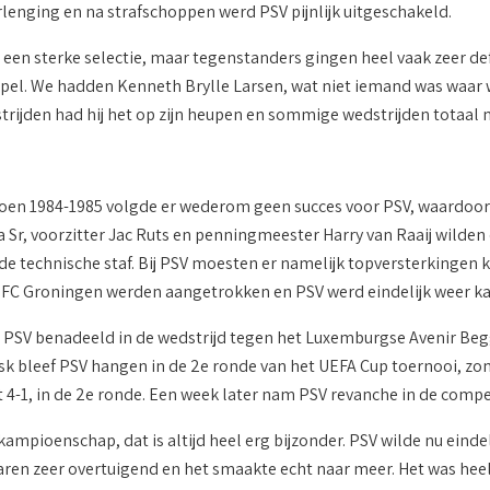
rlenging en na strafschoppen werd PSV pijnlijk uitgeschakeld.
een sterke selectie, maar tegenstanders gingen heel vaak zeer d
spel. We hadden Kenneth Brylle Larsen, wat niet iemand was waar w
ijden had hij het op zijn heupen en sommige wedstrijden totaal nie
zoen 1984-1985 volgde er wederom geen succes voor PSV, waardoor 
Sr, voorzitter Jac Ruts en penningmeester Harry van Raaij wilden 
 de technische staf. Bij PSV moesten er namelijk topversterkingen
 FC Groningen werden aangetrokken en PSV werd eindelijk weer k
PSV benadeeld in de wedstrijd tegen het Luxemburgse Avenir Begg
k bleef PSV hangen in de 2e ronde van het UEFA Cup toernooi, zonde
4-1, in de 2e ronde. Een week later nam PSV revanche in de compet
 kampioenschap, dat is altijd heel erg bijzonder. PSV wilde nu ei
ren zeer overtuigend en het smaakte echt naar meer. Het was heel 