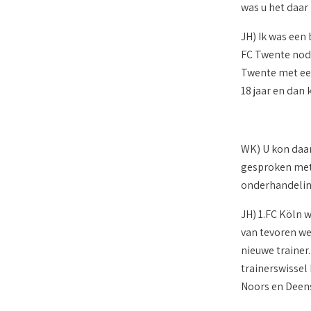
was u het daar
JH) Ik was een
FC Twente nodi
Twente met een
18 jaar en dan 
WK) U kon daar
gesproken met 
onderhandeli
JH) 1.FC Köln 
van tevoren we
nieuwe trainer
trainerswissel
Noors en Deens 