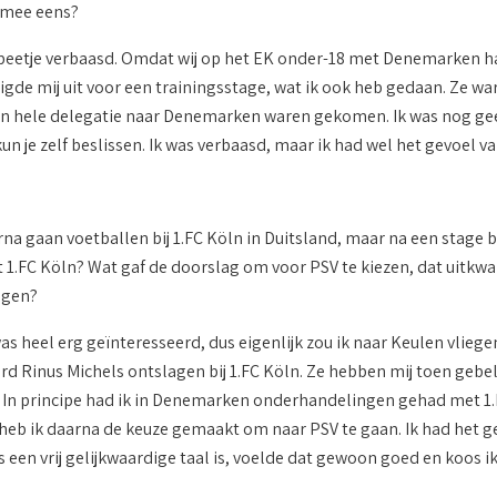
 mee eens?
 beetje verbaasd. Omdat wij op het EK onder-18 met Denemarken ha
gde mij uit voor een trainingsstage, wat ik ook heb gedaan. Ze war
 hele delegatie naar Denemarken waren gekomen. Ik was nog geen 18
kun je zelf beslissen. Ik was verbaasd, maar ik had wel het gevoel van;
na gaan voetballen bij 1.FC Köln in Duitsland, maar na een stage b
1.FC Köln? Wat gaf de doorslag om voor PSV te kiezen, dat uitkwam
ngen?
was heel erg geïnteresseerd, dus eigenlijk zou ik naar Keulen vli
rd Rinus Michels ontslagen bij 1.FC Köln. Ze hebben mij toen geb
. In principe had ik in Denemarken onderhandelingen gehad met 1.F
 heb ik daarna de keuze gemaakt om naar PSV te gaan. Ik had het g
een vrij gelijkwaardige taal is, voelde dat gewoon goed en koos ik