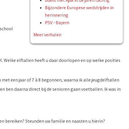
Duels met Ajax in de jaren tachtig
Bijzondere Europese wedstrijden in
herinnering
PSV - Bayern
sschool
Meer verhalen
K. Welke elftallen heeft u daar doorlopen en op welke posities
n met een jaar of 7 à 8 begonnen, waarna ik alle jeugdelftallen
en ben daarna direct bij de senioren gaan voetballen. Ik was in
n bereiken? Steunden uw familie en naasten u hierin?