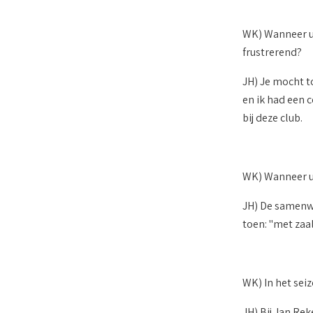
WK) Wanneer u 
frustrerend?
JH) Je mocht t
en ik had een c
bij deze club.
WK) Wanneer u 
JH) De samenwe
toen: "met zaal
WK) In het sei
JH) Bij Jan Re