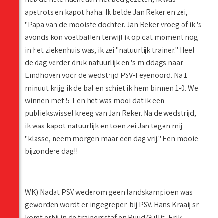
apetrots en kapot haha. Ik belde Jan Reker en zei,
"Papa van de mooiste dochter. Jan Reker vroeg of ik 's
avonds kon voetballen terwijl ik op dat moment nog
in het ziekenhuis was, ik zei "natuurlijk trainer." Heel
de dag verder druk natuurlijk en 's middags naar
Eindhoven voor de wedstrijd PSV-Feyenoord. Na 1
minuut krijg ik de bal en schiet ik hem binnen 1-0. We
winnen met 5-1 en het was mooi dat ik een
publiekswissel kreeg van Jan Reker. Na de wedstrijd,
ik was kapot natuurlijk en toen zei Jan tegen mij
"klasse, neem morgen maar een dag vrij." Een mooie
bijzondere dag!!
WK) Nadat PSV wederom geen landskampioen was
geworden wordt er ingegrepen bij PSV. Hans Kraaij sr
komt erbij in de trainersstaf en Ruud Gullit, Erik