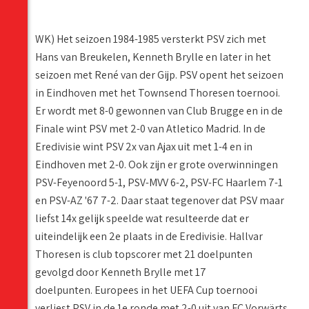
WK) Het seizoen 1984-1985 versterkt PSV zich met
Hans van Breukelen, Kenneth Brylle en later in het
seizoen met René van der Gijp. PSV opent het seizoen
in Eindhoven met het Townsend Thoresen toernooi.
Er wordt met 8-0 gewonnen van Club Brugge en in de
Finale wint PSV met 2-0 van Atletico Madrid. In de
Eredivisie wint PSV 2x van Ajax uit met 1-4 en in
Eindhoven met 2-0. Ook zijn er grote overwinningen
PSV-Feyenoord 5-1, PSV-MVV 6-2, PSV-FC Haarlem 7-1
en PSV-AZ '67 7-2. Daar staat tegenover dat PSV maar
liefst 14x gelijk speelde wat resulteerde dat er
uiteindelijk een 2e plaats in de Eredivisie. Hallvar
Thoresen is club topscorer met 21 doelpunten
gevolgd door Kenneth Brylle met 17
doelpunten. Europees in het UEFA Cup toernooi
verliest PSV in de 1e ronde met 2-0 uit van FC Vorwärts