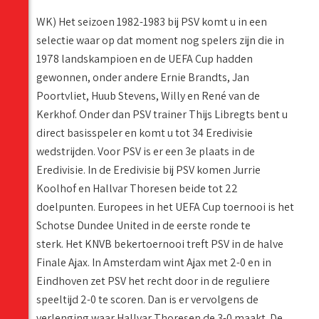
WK) Het seizoen 1982-1983 bij PSV komt u in een
selectie waar op dat moment nog spelers zijn die in
1978 landskampioen en de UEFA Cup hadden
gewonnen, onder andere Ernie Brandts, Jan
Poortvliet, Huub Stevens, Willy en René van de
Kerkhof. Onder dan PSV trainer Thijs Libregts bent u
direct basisspeler en komt u tot 34 Eredivisie
wedstrijden. Voor PSV is er een 3e plaats in de
Eredivisie. In de Eredivisie bij PSV komen Jurrie
Koolhof en Hallvar Thoresen beide tot 22
doelpunten. Europees in het UEFA Cup toernooi is het
Schotse Dundee United in de eerste ronde te
sterk. Het KNVB bekertoernooi treft PSV in de halve
Finale Ajax. In Amsterdam wint Ajax met 2-0 en in
Eindhoven zet PSV het recht door in de reguliere
speeltijd 2-0 te scoren. Dan is er vervolgens de
verlenging waar Hallvar Thoresen de 3-0 maakt. De