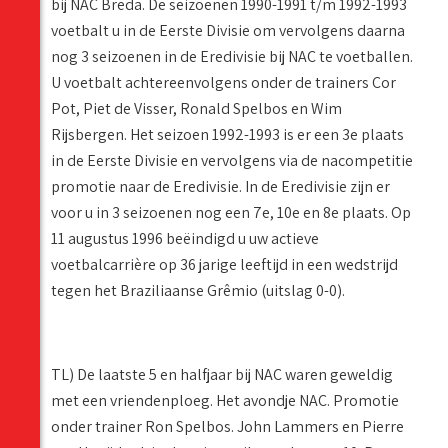
bij NAC Breda. De seizoenen 1990-1991 t/m 1992-1993
voetbalt u in de Eerste Divisie om vervolgens daarna
nog 3 seizoenen in de Eredivisie bij NAC te voetballen.
U voetbalt achtereenvolgens onder de trainers Cor
Pot, Piet de Visser, Ronald Spelbos en Wim
Rijsbergen. Het seizoen 1992-1993 is er een 3e plaats
in de Eerste Divisie en vervolgens via de nacompetitie
promotie naar de Eredivisie. In de Eredivisie zijn er
voor u in 3 seizoenen nog een 7e, 10e en 8e plaats. Op
11 augustus 1996 beëindigd u uw actieve
voetbalcarrière op 36 jarige leeftijd in een wedstrijd
tegen het Braziliaanse Grêmio (uitslag 0-0).
TL) De laatste 5 en halfjaar bij NAC waren geweldig
met een vriendenploeg. Het avondje NAC. Promotie
onder trainer Ron Spelbos. John Lammers en Pierre