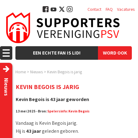
Contact
FAQ
Vacatures
EEN ECHTE FAN IS LID!
WORD OOK
LID!
Home
>
Nieuws
>
Kevin Begois is jarig
Nieuws
KEVIN BEGOIS IS JARIG
Kevin Begois is 43 jaar geworden
13 mei 2025 - Bron:
Spelersinfo: Kevin Begois
Vandaag is Kevin Begois jarig.
Hij is
43 jaar
geleden geboren.