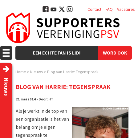
Contact
FAQ
Vacatures
EEN ECHTE FAN IS LID!
WORD OOK
LID!
Home
>
Nieuws
>
Blog van Harrie: Tegenspraak
Nieuws
BLOG VAN HARRIE: TEGENSPRAAK
21 mei 2014 - Door: HT
Als je werkt in de top van
een organisatie is het van
belang om je eigen
tegenspraak te