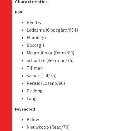
Characteristics
PSV
Benitez
Ledezma (Oppegård/90 1)
Flamingo
Boscagli
Mauro Júnior (Dams/83)
Schouten (Veerman/75)
Tillman
Saibari (Til/75)
Perisic (Lozano/90)
De Jong
Lang
Feyenoord
Bijlow
Nieuwkoop (Read/70)