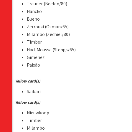
Trauner (Beelen/80)
Hancko
Bueno
Zerrouki (Osman/65)
Milambo (Zechiël/80)
Timber
Hadj Moussa (Stengs/65)
Gimenez
Paixão
Yellow card(s)
Saibari
Yellow card(s)
Nieuwkoop
Timber
Milambo