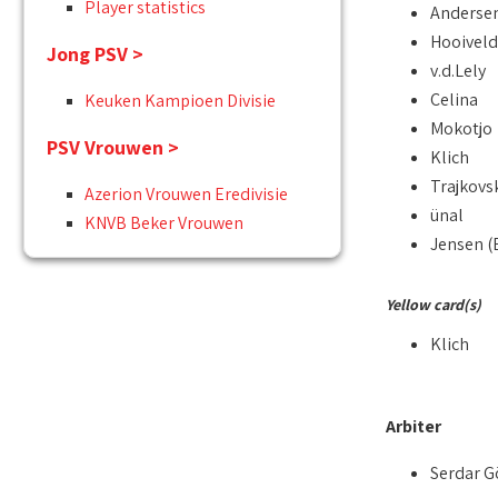
Player statistics
Anderse
Hooiveld
Jong PSV >
v.d.Lely
Celina
Keuken Kampioen Divisie
Mokotjo
PSV Vrouwen >
Klich
Trajkovsk
Azerion Vrouwen Eredivisie
ünal
KNVB Beker Vrouwen
Jensen (
Yellow card(s)
Klich
Arbiter
Serdar G