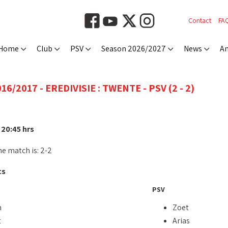
Contact
FA
Home
Club
PSV
Season 2026/2027
News
An
6/2017 - EREDIVISIE : TWENTE - PSV (2 - 2)
 20:45 hrs
he match is: 2-2
cs
PSV
n
Zoet
t
Arias