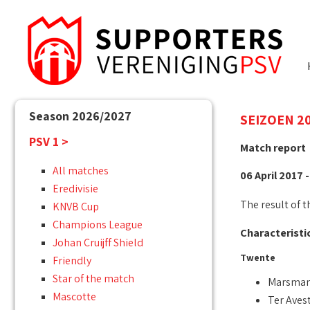
Season 2026/2027
SEIZOEN 201
PSV 1 >
Match report
All matches
06 April 2017 -
Eredivisie
The result of t
KNVB Cup
Champions League
Characteristi
Johan Cruijff Shield
Twente
Friendly
Star of the match
Marsma
Mascotte
Ter Aves