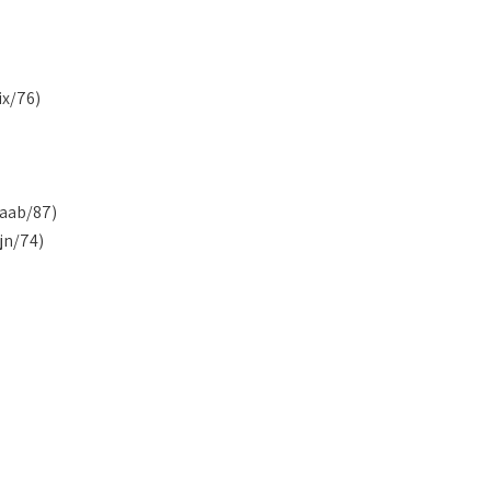
x/76)
waab/87)
jn/74)