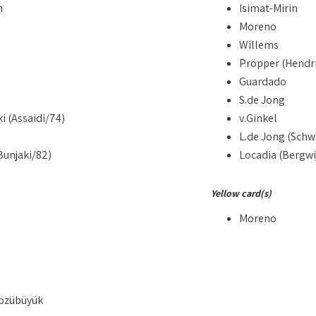
n
Isimat-Mirin
Moreno
Willems
Pröpper (Hendri
Guardado
S.de Jong
i (Assaidi/74)
v.Ginkel
L.de Jong (Sch
Bunjaki/82)
Locadia (Bergwi
Yellow card(s)
Moreno
özübüyük