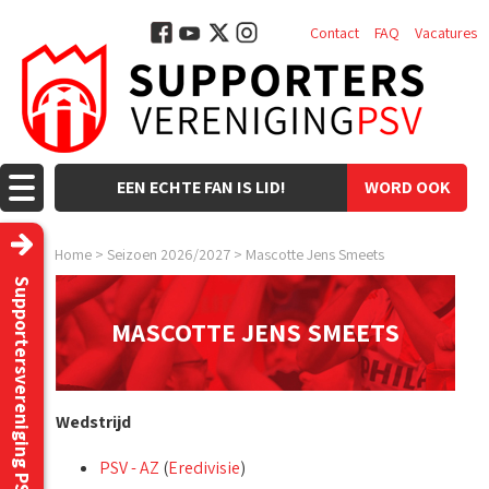
Contact
FAQ
Vacatures
EEN ECHTE FAN IS LID!
WORD OOK
LID!
Home
>
Seizoen 2026/2027
>
Mascotte Jens Smeets
Supportersvereniging PSV
MASCOTTE JENS SMEETS
Wedstrijd
PSV - AZ
(
Eredivisie
)