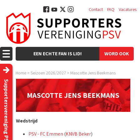
Contact
FAQ
Vacatures
EEN ECHTE FAN IS LID!
WORD OOK
LID!
Home
>
Seizoen 2026/2027
>
Mascotte Jens Beekmans
Supportersvereniging PSV
MASCOTTE JENS BEEKMANS
Wedstrijd
PSV - FC Emmen
(
KNVB Beker
)