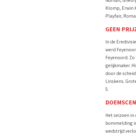
Numan, Gheorgh
Klomp, Erwin K
Playfair, Roma
GEEN PRIJ
In de Eredivis
werd Feyenoord
Feyenoord. Zo 
gelijkmaker. H
door de scheid
Linskens. Grot
5.
DOEMSCEN
Het seizoen in 
bommelding in 
wedstrijd verl