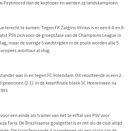
 was Feyenoord dan de koploper en werden zij landskampioen.
erecht te komen. Tegen FK Zalgiris Vilnius is er een 6-0 en 0-
laatst PSV zich voor de groepsfase van de Champions League in
slag, maar de overige 5 wedstrijden in de poule worden alle 5
Europees avontuur al vlug.
tander was in en tegen FC Volendam. Dit resulteerde in een 2-
d gewonnen (2-1). In de kwartfinale bleek SC Heerenveen na
1993.
oor een einde als trainer van het 1e elftal van PSV voor
za Faria. De Braziliaanse goalgetter is er net als de club altijd
igde. Die transferwaarde is gaandeweg als een strop om de