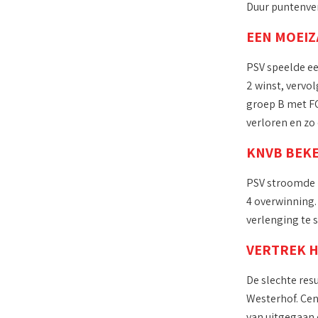
Duur puntenver
EEN MOEIZ
PSV speelde ee
2 winst, vervo
groep B met FC 
verloren en zo 
KNVB BEKE
PSV stroomde i
4 overwinning.
verlenging te s
VERTREK 
De slechte resu
Westerhof. Cent
van uitgegaan 