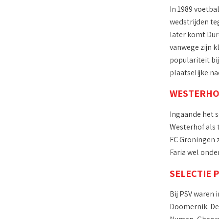
In 1989 voetba
wedstrijden te
later komt Dur
vanwege zijn k
populariteit bi
plaatselijke na
WESTERHO
Ingaande het s
Westerhof als 
FC Groningen z
Faria wel onde
SELECTIE P
Bij PSV waren 
Doomernik. De 