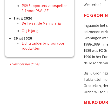
Westerhof.
PSV Supporters voorspellen
3-1 voor PSV - AZ
FC GRONI
1 aug 2026
De Twaalfde Man is jarig
Ingaande het s
Olij is jarig
seizoenen verb
Groningen waren
29 jul 2026
Lichtstadderby prooi voor
1988-1989 in he
roodwitten
1989 was FC Gr
1990 in het Eu
de 1e ronde va
Overzicht headlines
Bij FC Groning
Tukker, John d
Groeleken, Hen
Ulrich Wilson,
MILKO DU