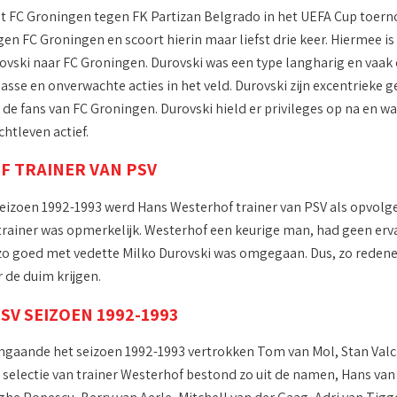
lt FC Groningen tegen FK Partizan Belgrado in het UEFA Cup toernoo
gen FC Groningen en scoort hierin maar liefst drie keer. Hiermee 
ovski naar FC Groningen. Durovski was een type langharig en vaak 
lasse en onverwachte acties in het veld. Durovski zijn excentrieke
j de fans van FC Groningen. Durovski hield er privileges op na en 
chtleven actief.
F TRAINER VAN PSV
eizoen 1992-1993 werd Hans Westerhof trainer van PSV als opvol
trainer was opmerkelijk. Westerhof een keurige man, had geen erva
o goed met vedette Milko Durovski was omgegaan. Dus, zo redene
r de duim krijgen.
SV SEIZOEN 1992-1993
ingaande het seizoen 1992-1993 vertrokken Tom van Mol, Stan Val
selectie van trainer Westerhof bestond zo uit de namen, Hans van 