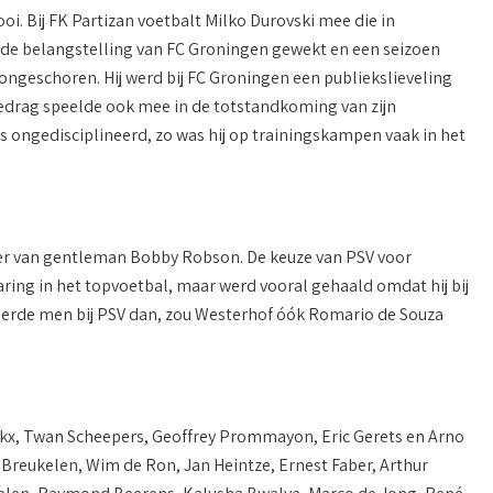
i. Bij FK Partizan voetbalt Milko Durovski mee die in
is de belangstelling van FC Groningen gewekt en een seizoen
ongeschoren. Hij werd bij FC Groningen een publiekslieveling
 gedrag speelde ook mee in de totstandkoming van zijn
was ongedisciplineerd, zo was hij op trainingskampen vaak in het
ger van gentleman Bobby Robson. De keuze van PSV voor
ring in het topvoetbal, maar werd vooral gehaald omdat hij bij
erde men bij PSV dan, zou Westerhof óók Romario de Souza
ckx, Twan Scheepers, Geoffrey Prommayon, Eric Gerets en Arno
Breukelen, Wim de Ron, Jan Heintze, Ernest Faber, Arthur