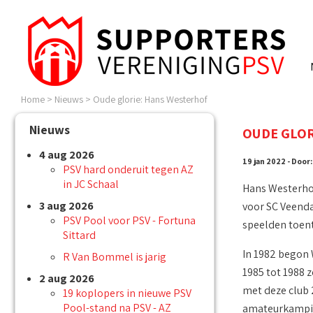
Home
>
Nieuws
>
Oude glorie: Hans Westerhof
Nieuws
OUDE GLOR
4 aug 2026
19 jan 2022 - Door
PSV hard onderuit tegen AZ
in JC Schaal
Hans Westerhof
3 aug 2026
voor SC Veenda
PSV Pool voor PSV - Fortuna
speelden toente
Sittard
In 1982 begon W
R Van Bommel is jarig
1985 tot 1988 z
2 aug 2026
met deze club 
19 koplopers in nieuwe PSV
Pool-stand na PSV - AZ
amateurkampioe