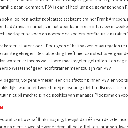
familie gaan klemmen. PSV is dan al heel lang de gevangene van 
 ook al op non-actief geplaatste assistent-trainer Frank Arnesen, 
er had Arnesen namelijk in het openbaar in een interview in weekbl
lecht verlopen seizoen en noemde de spelers 'profiteurs' en trainer
woekerden al jaren voort. Door geen of halfbakken maatregelen te
de ruimte gekregen. De clubleiding heeft hier dan slechts vergaan
n worden er ineens wel stoere maatregelen getroffen. Een dag n
n erop Westerhof geen hoofdtrainer meer zou zijn van PSV.
loegsma, volgens Arnesen 'een crisisfactor' binnen PSV, en voorzi
kkelijke wanbeleid wensten zij eenvoudig niet ter discussie te stel
tuur niet bij machte zijn de posities van manager Ploegsma en voorz
EN
 vooral van bovenaf flink misging, bewijst dan één van de vele inci
io na diens zoveelste wangedrag uit het elftal te schrappen, kw