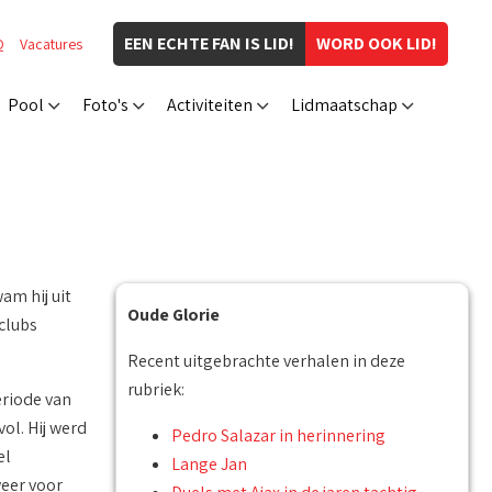
EEN ECHTE FAN IS LID!
WORD OOK LID!
Q
Vacatures
Pool
Foto's
Activiteiten
Lidmaatschap
am hij uit
Oude Glorie
clubs
Recent uitgebrachte verhalen in deze
rubriek:
eriode van
ol. Hij werd
Pedro Salazar in herinnering
el
Lange Jan
eer voor