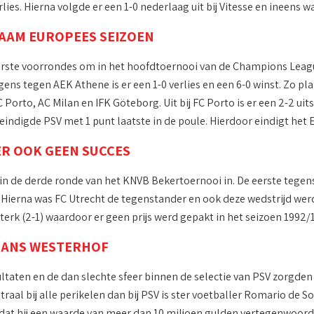
lies. Hierna volgde er een 1-0 nederlaag uit bij Vitesse en ineens
AAM EUROPEES SEIZOEN
rste voorrondes om in het hoofdtoernooi van de Champions League t
lgens tegen AEK Athene is er een 1-0 verlies en een 6-0 winst. Zo p
Porto, AC Milan en IFK Göteborg. Uit bij FC Porto is er een 2-2 uit
eindigde PSV met 1 punt laatste in de poule. Hierdoor eindigt het 
R OOK GEEN SUCCES
n de derde ronde van het KNVB Bekertoernooi in. De eerste tegens
 Hierna was FC Utrecht de tegenstander en ook deze wedstrijd wer
terk (2-1) waardoor er geen prijs werd gepakt in het seizoen 1992/
HANS WESTERHOF
ltaten en de dan slechte sfeer binnen de selectie van PSV zorgden v
raal bij alle perikelen dan bij PSV is ster voetballer Romario de Sou
dat hij een waarde van meer dan 10 miljoen gulden vertegenwoord