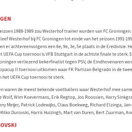
NGEN
eizoen 1988-1989 zou Westerhof trainer worden van FC Groningen. 
leef Westerhof bij FC Groningen tot einde van het seizoen 1991-19
 er achtereenvolgens een 6e, 9e, 3e, 5e plaats in de Eredivisie. H
t UEFA Cup toernooi is VFB Stuttgart in de achtste finale te sterk. 
oningen verliezend bekerfinalist tegen PSV, de Eindhovenaren won
ropacup ll toernooi uitkomen waar FK Partizan Belgrado in de tweede
n het UEFA Cup toernooi te sterk.
en waren de meest bekende voetballers waar Westerhof mee samen
e Wolf, Wim Koevermans, Erik Regtop, Jos Roossien, Harry Sinkgrav
ny Meijer, Patrick Lodewijks, Claus Boekweg, Richard Elzinga, Ja
 Milko Durovski, Harris Huizingh, Mart van Duren, Bert Zuurman, A
ROVSKI