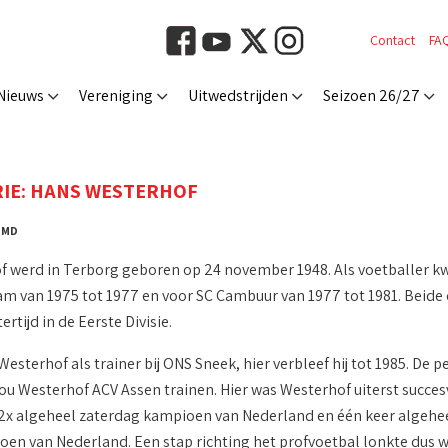
Contact
FA
Nieuws
Vereniging
Uitwedstrijden
Seizoen 26/27
IE: HANS WESTERHOF
: MD
 werd in Terborg geboren op 24 november 1948. Als voetballer kw
m van 1975 tot 1977 en voor SC Cambuur van 1977 tot 1981. Beide 
rtijd in de Eerste Divisie.
esterhof als trainer bij ONS Sneek, hier verbleef hij tot 1985. De p
ou Westerhof ACV Assen trainen. Hier was Westerhof uiterst succesv
2x algeheel zaterdag kampioen van Nederland en één keer algehe
n van Nederland. Een stap richting het profvoetbal lonkte dus w