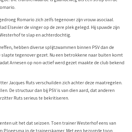
Romario.
gedroeg Romario zich zelfs tegenover zijn vrouw asociaal.
ad Elsevier de vinger op de zere plek gelegd. Hij spuwde zijn
 Westerhof te slap en achterdochtig.
 treffen, hebben diverse splijtzwammen binnen PSV dan de
de slapte tegenover gezet. Nu een betrokkene naar buiten komt
adat Arnesen op non-actief werd gezet maakte de club bekend
tter Jacques Ruts verschuilden zich achter deze maatregelen.
len. De structuur dan bij PSV is van dien aard, dat anderen
itter Ruts serieus te bekritiseren.
denten uit het dat seizoen. Toen trainer Westerhof eens van
am Ploegsma in de trainerskamer. Met een bezorgde toon