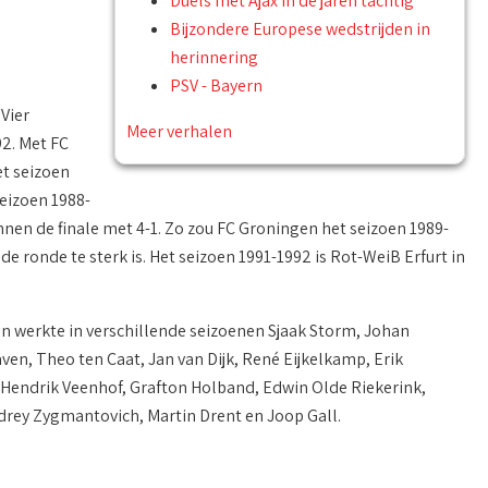
Duels met Ajax in de jaren tachtig
Bijzondere Europese wedstrijden in
herinnering
PSV - Bayern
Vier
Meer verhalen
92. Met FC
et seizoen
Seizoen 1988-
nen de finale met 4-1. Zo zou FC Groningen het seizoen 1989-
 ronde te sterk is. Het seizoen 1991-1992 is Rot-WeiB Erfurt in
 werkte in verschillende seizoenen Sjaak Storm, Johan
en, Theo ten Caat, Jan van Dijk, René Eijkelkamp, Erik
n-Hendrik Veenhof, Grafton Holband, Edwin Olde Riekerink,
ndrey Zygmantovich, Martin Drent en Joop Gall.