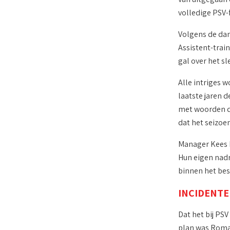
volledige PSV-
Volgens de dan
Assistent-train
gal over het s
Alle intriges 
laatste jaren 
met woorden da
dat het seizoe
Manager Kees P
Hun eigen nadru
binnen het bes
INCIDENT
Dat het bij PSV
plan was Romar