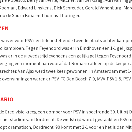
e Popescu, Berry van Aerle, Mitchell van der Gaag, Adri van Tig
oeman, Edward Linskens, Dick Schreuder, Gerald Vanenburg, Marco
rio de Souza Faria en Thomas Thoringer.
ZEN
ie was er voor PSV een teleurstellende tweede plaats achter kamp
 kampioen. Tegen Feyenoord was er in Eindhoven een 1-1 gelijksp
was er in de uitwedstrijd eveneens een gelijkspel tegen Feyenoor
ier ging een moment aan vooraf dat Romario alleen op de keeper a
srechter. Van Ajax werd twee keer gewonnen. In Amsterdam met 1
e overwinningen waren er PSV-FC Den Bosch 7-0, MVV-PSV 1-5, PSV-F
ARIO
de Eredivisie kreeg een domper voor PSV in speelronde 30. Uit bij D
het stadion van Dordrecht. De wedstrijd wordt gestaakt en PSV mo
oopt dramatisch, Dordrecht '90 komt met 2-1 voor en het is dan Mit