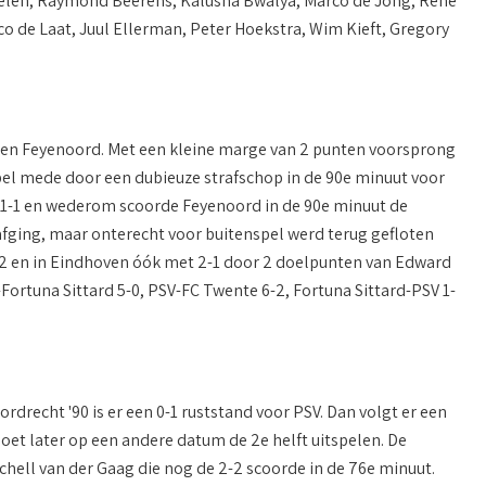
gelen, Raymond Beerens, Kalusha Bwalya, Marco de Jong, René
 de Laat, Juul Ellerman, Peter Hoekstra, Wim Kieft, Gregory
ioen Feyenoord. Met een kleine marge van 2 punten voorsprong
el mede door een dubieuze strafschop in de 90e minuut voor
d 1-1 en wederom scoorde Feyenoord in de 90e minuut de
fging, maar onterecht voor buitenspel werd terug gefloten
-2 en in Eindhoven óók met 2-1 door 2 doelpunten van Edward
ortuna Sittard 5-0, PSV-FC Twente 6-2, Fortuna Sittard-PSV 1-
ordrecht '90 is er een 0-1 ruststand voor PSV. Dan volgt er een
et later op een andere datum de 2e helft uitspelen. De
chell van der Gaag die nog de 2-2 scoorde in de 76e minuut.