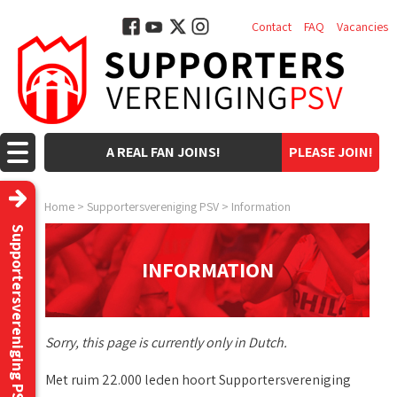
Contact
FAQ
Vacancies
A REAL FAN JOINS!
PLEASE JOIN!
Home
>
Supportersvereniging PSV
>
Information
Supportersvereniging PSV
INFORMATION
Sorry, this page is currently only in Dutch.
Met ruim 22.000 leden hoort Supportersvereniging