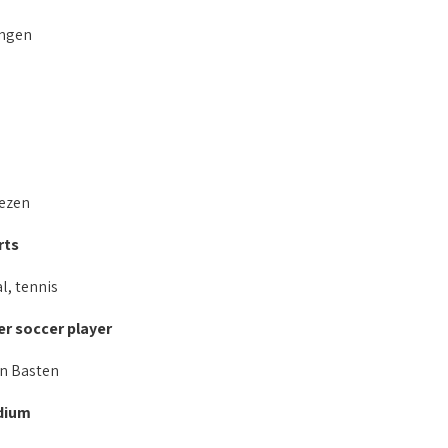
ingen
lezen
rts
l, tennis
er soccer player
n Basten
dium