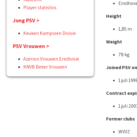
Eindhov
Player statistics
Height
Jong PSV >
1,85 m
Keuken Kampioen Divisie
Weight
PSV Vrouwen >
78 kg
Azerion Vrouwen Eredivisie
KNVB Beker Vrouwen
Joined PSV o
1 juli 199
Contract expi
1 juli 200
Former clubs
WVVZ