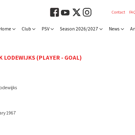
Contact
FA
Home
Club
PSV
Season 2026/2027
News
An
K LODEWIJKS (PLAYER - GOAL)
Lodewijks
ary 1967