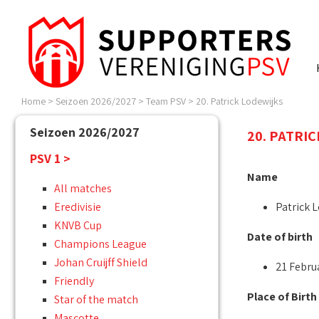
Home
>
Seizoen 2026/2027
>
Team PSV
>
20. Patrick Lodewijks
Seizoen 2026/2027
20. PATRIC
PSV 1 >
Name
All matches
Eredivisie
Patrick 
KNVB Cup
Date of birth
Champions League
Johan Cruijff Shield
21 Febru
Friendly
Place of Birth
Star of the match
Mascotte