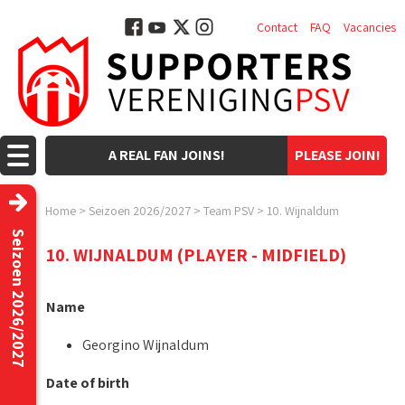
Contact
FAQ
Vacancies
A REAL FAN JOINS!
PLEASE JOIN!
Home
>
Seizoen 2026/2027
>
Team PSV
>
10. Wijnaldum
Seizoen 2026/2027
10. WIJNALDUM (PLAYER - MIDFIELD)
Name
Georgino Wijnaldum
Date of birth