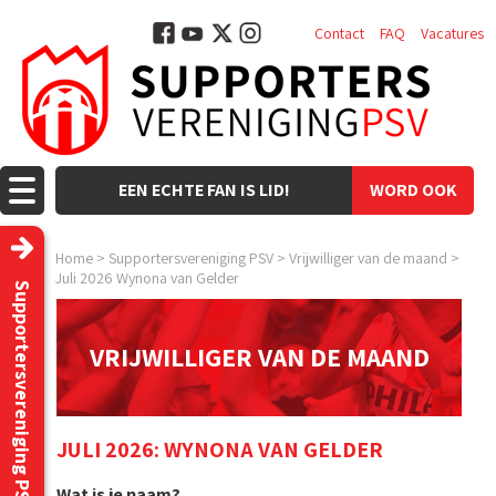
Contact
FAQ
Vacatures
EEN ECHTE FAN IS LID!
WORD OOK
LID!
Home
>
Supportersvereniging PSV
>
Vrijwilliger van de maand
>
Juli 2026 Wynona van Gelder
Supportersvereniging PSV
VRIJWILLIGER VAN DE MAAND
JULI 2026: WYNONA VAN GELDER
Wat is je naam?