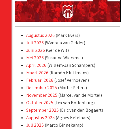
Augustus 2026
(Mark Evers)
Juli 2026
(Wynona van Gelder)
Juni 2026
(Ger de Wit)
Mei 2026
(Susanne Wiersma )
April 2026
(Willem-Jan Schampers)
Maart 2026
(Ramòn Kluijtmans)
Februari 2026
(Jozef Verhoeven)
December 2025
(Marlie Peters)
November 2025
(Marcel van de Mortel)
Oktober 2025
(Lex van Kollenburg)
September 2025
(Eric van den Bogaert)
Augustus 2025
(Agnes Ketelaars)
Juli 2025
(Marco Binnekamp)