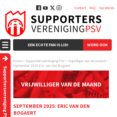
Contact
FAQ
Vacatures
EEN ECHTE FAN IS LID!
WORD OOK
LID!
Home
>
Supportersvereniging PSV
>
Vrijwilliger van de maand
>
September 2025 Eric van den Bogaert
Supportersvereniging PSV
VRIJWILLIGER VAN DE MAAND
SEPTEMBER 2025: ERIC VAN DEN
BOGAERT